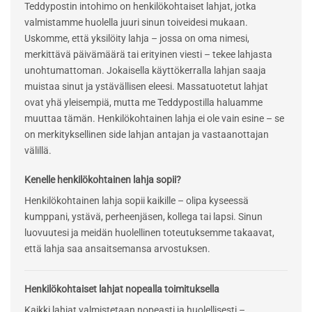
Teddypostin intohimo on henkilökohtaiset lahjat, jotka
valmistamme huolella juuri sinun toiveidesi mukaan.
Uskomme, että yksilöity lahja – jossa on oma nimesi,
merkittävä päivämäärä tai erityinen viesti – tekee lahjasta
unohtumattoman. Jokaisella käyttökerralla lahjan saaja
muistaa sinut ja ystävällisen eleesi. Massatuotetut lahjat
ovat yhä yleisempiä, mutta me Teddypostilla haluamme
muuttaa tämän. Henkilökohtainen lahja ei ole vain esine – se
on merkityksellinen side lahjan antajan ja vastaanottajan
välillä.
Kenelle henkilökohtainen lahja sopii?
Henkilökohtainen lahja sopii kaikille – olipa kyseessä
kumppani, ystävä, perheenjäsen, kollega tai lapsi. Sinun
luovuutesi ja meidän huolellinen toteutuksemme takaavat,
että lahja saa ansaitsemansa arvostuksen.
Henkilökohtaiset lahjat nopealla toimituksella
Kaikki lahjat valmistetaan nopeasti ja huolellisesti –