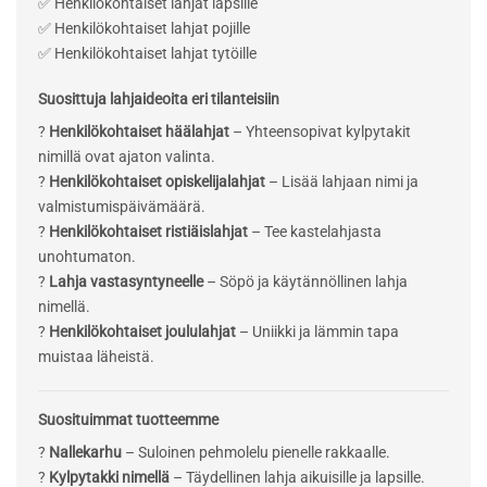
✅ Henkilökohtaiset lahjat lapsille
✅ Henkilökohtaiset lahjat pojille
✅ Henkilökohtaiset lahjat tytöille
Suosittuja lahjaideoita eri tilanteisiin
?
Henkilökohtaiset häälahjat
– Yhteensopivat kylpytakit
nimillä ovat ajaton valinta.
?
Henkilökohtaiset opiskelijalahjat
– Lisää lahjaan nimi ja
valmistumispäivämäärä.
?
Henkilökohtaiset ristiäislahjat
– Tee kastelahjasta
unohtumaton.
?
Lahja vastasyntyneelle
– Söpö ja käytännöllinen lahja
nimellä.
?
Henkilökohtaiset joululahjat
– Uniikki ja lämmin tapa
muistaa läheistä.
Suosituimmat tuotteemme
?
Nallekarhu
– Suloinen pehmolelu pienelle rakkaalle.
?
Kylpytakki nimellä
– Täydellinen lahja aikuisille ja lapsille.