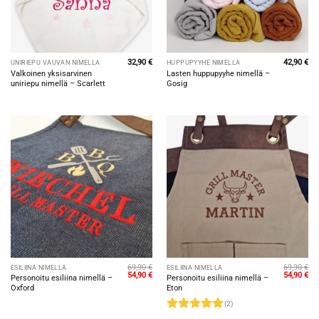
32,90
€
42,90
€
UNIRIEPU VAUVAN NIMELLÄ
HUPPUPYYHE NIMELLÄ
Valkoinen yksisarvinen
Lasten huppupyyhe nimellä –
uniriepu nimellä – Scarlett
Gosig
69,90
€
69,90
€
ESILIINA NIMELLÄ
ESILIINA NIMELLÄ
Alkuperäinen
Nykyinen
Alkuperäi
Ny
54,90
€
54,90
€
Personoitu esiliina nimellä –
Personoitu esiliina nimellä –
hinta
hinta
hinta
hin
Oxford
Eton
oli:
on:
oli:
on:
69,90 €.
54,90 €.
69,90 €.
54,
(2)