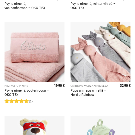
Pyyhe nimellä,
Pyyhe nimellä, mintunvihreä –
vaaleanharmaa – ÖKO-TEX
ÖKO-TEX
19,90
€
32,90
€
NIMIKOITU PYYHE
UNIRIEPU VAUVAN NIMELLÄ
Pyyhe nimellä, puuteriroosa –
Pupu uniriepu nimellä –
ÖKO-TEX
Nordic Rainbow
(2)
Arvostelu
tuotteesta:
5
/ 5