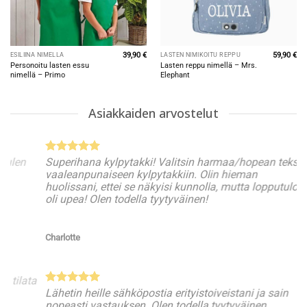
39,90
€
59,90
€
ESILIINA NIMELLÄ
LASTEN NIMIKOITU REPPU
Personoitu lasten essu
Lasten reppu nimellä – Mrs.
nimellä – Primo
Elephant
Asiakkaiden arvostelut
Superihana kylpytakki! Valitsin harmaa/hopean tekstin
Supe
vaaleanpunaiseen kylpytakkiin. Olin hieman
ehd
huolissani, ettei se näkyisi kunnolla, mutta lopputulos
Tedd
oli upea! Olen todella tyytyväinen!
Vero
Charlotte
Tila
Lähetin heille sähköpostia erityistoiveistani ja sain
ja n
nopeasti vastauksen. Olen todella tyytyväinen