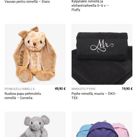
Kylpytakki nimellä ja
Vauvan peitto nimellä – Stars
elefanttiaiheella 0–6 v –
Fluffy
49,90
€
19,90
€
PEHMOLELU NIMELLÄ
NIMIKOITU PYYHE
Ruskea pupu pehmolelu
Pyyhe nimellä, musta – ÖKO-
nimellä – Cornelia
TEX