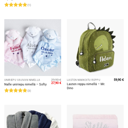
(1)
Arvostelu
tuotteesta:
5
/ 5
29,90
€
59,90
€
UNIRIEPU VAUVAN NIMELLÄ
LASTEN NIMIKOITU REPPU
Alkuperäinen
Nykyinen
27,90
€
Lasten reppu nimellä – Mr.
Nalle uniriepu nimellä – Softy
hinta
hinta
Dino
oli:
on:
(3)
29,90 €.
27,90 €.
Arvostelu
tuotteesta:
5
/ 5