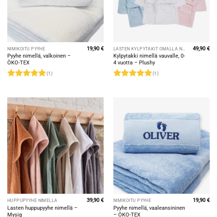
19,90
€
49,90
€
NIMIKOITU PYYHE
LASTEN KYLPYTAKIT OMALLA NIMELLÄ
Pyyhe nimellä, valkoinen –
Kylpytakki nimellä vauvalle, 0-
ÖKO-TEX
4 vuotta – Plushy
(1)
(1)
Arvostelu
Arvostelu
tuotteesta:
5
tuotteesta:
5
/ 5
/ 5
39,90
€
19,90
€
HUPPUPYYHE NIMELLÄ
NIMIKOITU PYYHE
Lasten huppupyyhe nimellä –
Pyyhe nimellä, vaaleansininen
Mysig
– ÖKO-TEX