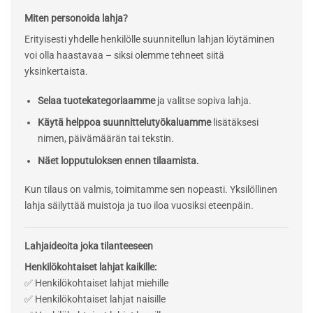
Miten personoida lahja?
Erityisesti yhdelle henkilölle suunnitellun lahjan löytäminen
voi olla haastavaa – siksi olemme tehneet siitä
yksinkertaista.
Selaa tuotekategoriaamme
ja valitse sopiva lahja.
Käytä helppoa suunnittelutyökaluamme
lisätäksesi
nimen, päivämäärän tai tekstin.
Näet lopputuloksen ennen tilaamista.
Kun tilaus on valmis, toimitamme sen nopeasti. Yksilöllinen
lahja säilyttää muistoja ja tuo iloa vuosiksi eteenpäin.
Lahjaideoita joka tilanteeseen
Henkilökohtaiset lahjat kaikille:
✅ Henkilökohtaiset lahjat miehille
✅ Henkilökohtaiset lahjat naisille