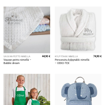
Arvostelu
tuotteesta:
5
/ 5
44,90
€
74,90
€
VAUVAN PEITTO NIMELLÄ
KYLPYTAKKI NIMELLÄ
Vauvan peitto nimellä –
Personoitu kylpytakki nimellä
Bubble dream
– OEKO-TEX