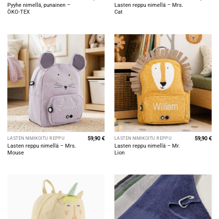
Pyyhe nimellä, punainen –
Lasten reppu nimellä – Mrs.
ÖKO-TEX
Cat
59,90
€
59,90
€
LASTEN NIMIKOITU REPPU
LASTEN NIMIKOITU REPPU
Lasten reppu nimellä – Mrs.
Lasten reppu nimellä – Mr.
Mouse
Lion