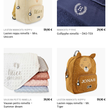
59,90
€
29,90
€
LASTEN NIMIKOITU REPPU
NIMIKOITU PYYHE
Lasten reppu nimellä – Mrs.
Golfpyyhe nimellä – ÖKO-TEX
Unicorn
39,90
€
59,90
€
VAUVAN PEITTO NIMELLÄ
LASTEN NIMIKOITU REPPU
Vauvan peitto nimellä –
Lasten reppu nimellä – Mr.
Summer dream
Tiger