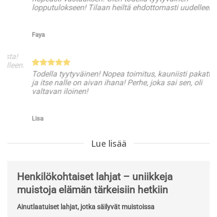
lopputulokseen! Tilaan heiltä ehdottomasti uudelleen.
Cami
Faya
**”K
Tul
Todella tyytyväinen! Nopea toimitus, kauniisti pakattu
Toim
ja itse nalle on aivan ihana! Perhe, joka sai sen, oli
valtavan iloinen!
Jesp
Lisa
Lue lisää
Henkilökohtaiset lahjat – uniikkeja
muistoja elämän tärkeisiin hetkiin
Ainutlaatuiset lahjat, jotka säilyvät muistoissa