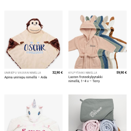
32,90
€
59,90
€
UNIRIEPU VAUVAN NIMELLÄ
KYLPYTAKKI NIMELLÄ
Lasten froteekylpytakki
Apina uniriepu nimellä – Aida
nimellä, 1–4 v – Terry