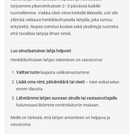
tarjoamme pikatoimituksen 2–3 päivässä kaikille
tuotteillemme. Vaikka olisit viime hetkellä liikkeellä, voit silti
yllättää rakkaasi henkilökohtaisella lahjalla, joka tuntuu
erityiseltä. Nopea toimitus koskee sekä yksilöityjä tuotteita
että tavallisia lahjoja ilman nimiä.
Luo ainutlaatuinen lahja helposti
Henkilökohtaisen lahjan tekeminen on vaivatonta!
Valitse tuote
laajasta valikoimastamme.
Lisää oma nimi, päivämäärä tai viesti
– näet esikatselun
ennen tilausta.
Lähetämme lahjan suoraan sinulle tai vastaanottajalle
,
halutessasi liitämme onnittelukortin mukaan.
Meille on tärkeää, että lahjan antaminen on helppoa ja
vaivatonta.