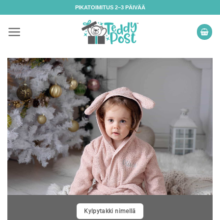
Skip
PIKATOIMITUS 2–3 PÄIVÄÄ
to
content
Kylpytakki nimellä