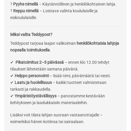
?
Pyyhe nimellä
– Käytännöllinen ja henkilökohtainen lahja.
?
Reppu nimellä
– Loistava valinta koululaisille ja
esikoululaisille.
Miksi valita Teddypost?
Teddypost tarjoaa laajan valikoiman
henkilökohtaisia lahjoja
nopealla toimituksella
.
✔
Pikatoimitus 2–3 päivässä
– ennen klo 12.00 tehdyt
tilaukset lähetetään samana päivänä.
✔
Helppo personointi
– lisää nimi, päivämäärä tai viesti.
✔
Laatu ja huolellisuus
– kaikki tuotteet valmistetaan
tarkasti ja rakkaudella.
✔
Ympäristöystävällisyys
– panostamme kestävään
kehitykseen ja laadukkaisiin materiaaleihin.
Lisäksi voit tilata lahjan suoraan vastaanottajalle –
esimerkiksi hänen kotiinsa tai sairaalaan.