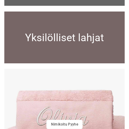
Yksilölliset lahjat
Nimikoitu Pyyhe