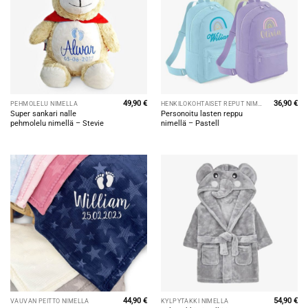
49,90
€
36,90
€
PEHMOLELU NIMELLÄ
HENKILÖKOHTAISET REPUT NIMILLÄ
Super sankari nalle
Personoitu lasten reppu
pehmolelu nimellä – Stevie
nimellä – Pastell
44,90
€
54,90
€
VAUVAN PEITTO NIMELLÄ
KYLPYTAKKI NIMELLÄ