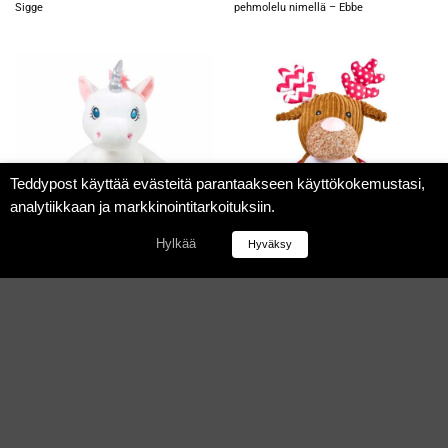
Sigge
pehmolelu nimellä – Ebbe
Teddypost käyttää evästeitä parantaakseen käyttökokemustasi,
analytiikkaan ja markkinointitarkoituksiin.
Hylkää
Hyväksy
49,90
€
49,90
€
PEHMOLELU NIMELLÄ
PEHMOLELU NIMELLÄ
Valkoinen yksisarvinen
Vaaleanpunainen poro
pehmolelu nimellä – Scarlett
pehmolelu nimellä – Bella