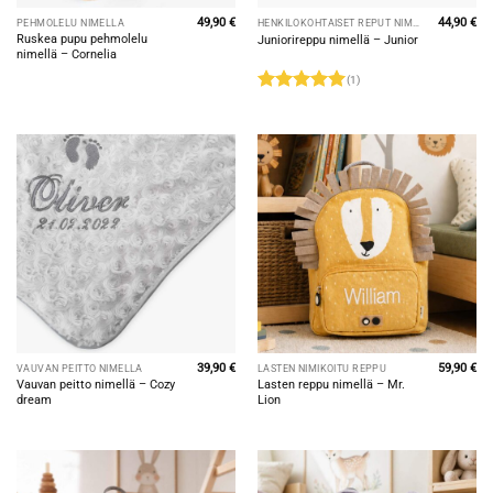
49,90
€
44,90
€
PEHMOLELU NIMELLÄ
HENKILÖKOHTAISET REPUT NIMILLÄ
Ruskea pupu pehmolelu
Juniorireppu nimellä – Junior
nimellä – Cornelia
(1)
Rated
5
out of 5
39,90
€
59,90
€
VAUVAN PEITTO NIMELLÄ
LASTEN NIMIKOITU REPPU
Vauvan peitto nimellä – Cozy
Lasten reppu nimellä – Mr.
dream
Lion