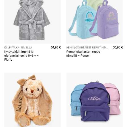
54,90
€
36,90
€
KYLPYTAKKI NIMELLÄ
HENKILÖKOHTAISET REPUT NIMILLÄ
Kylpytakki nimellä ja
Personoitu lasten reppu
elefanttiaiheella 0–6 v –
nimellä – Pastell
Fluffy