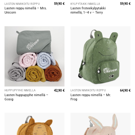
59,90
€
59,90
€
LASTEN NIMIKOITU REPPU
KYLPYTAKKI NIMELLÄ
Lasten reppu nimellä – Mrs.
Lasten froteekylpytakki
Unicorn
nimellä, 1–4 v – Terry
42,90
€
64,90
€
HUPPUPYYHE NIMELLÄ
LASTEN NIMIKOITU REPPU
Lasten huppupyyhe nimellä –
Lasten reppu nimellä – Mr.
Gosig
Frog