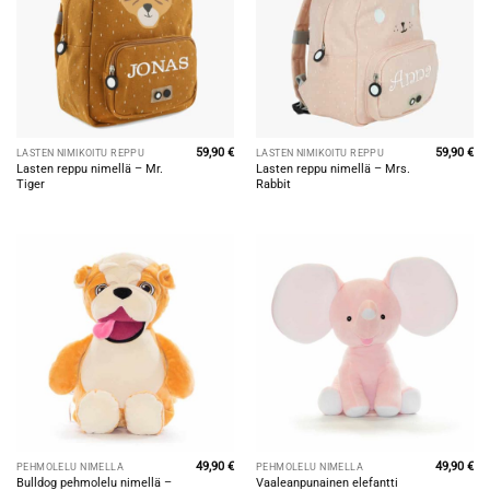
59,90
€
59,90
€
LASTEN NIMIKOITU REPPU
LASTEN NIMIKOITU REPPU
Lasten reppu nimellä – Mr.
Lasten reppu nimellä – Mrs.
Tiger
Rabbit
49,90
€
49,90
€
PEHMOLELU NIMELLÄ
PEHMOLELU NIMELLÄ
Bulldog pehmolelu nimellä –
Vaaleanpunainen elefantti