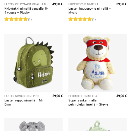
49,90
€
39,90
€
LASTEN KYLPYTAKIT OMALLA NIMELLÄ
HUPPUPYYHE NIMELLÄ
Kylpytakki nimellä vauvalle, 0-
Lasten huppupyyhe nimellä –
4 vuotta – Plushy
Mysig
(1)
(1)
Rated
5
Rated
5
out of 5
out of 5
59,90
€
49,90
€
LASTEN NIMIKOITU REPPU
PEHMOLELU NIMELLÄ
Lasten reppu nimellä – Mr.
Super sankari nalle
Dino
pehmolelu nimellä – Stevie