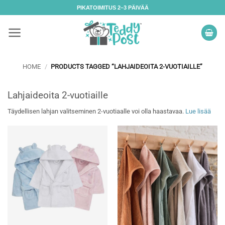
Skip
PIKATOIMITUS 2–3 PÄIVÄÄ
to
content
HOME
/
PRODUCTS TAGGED “LAHJAIDEOITA 2-VUOTIAILLE”
Lahjaideoita 2-vuotiaille
Täydellisen lahjan valitseminen 2-vuotiaalle voi olla haastavaa.
Lue lisää