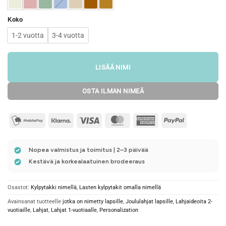
Koko
1-2 vuotta
3-4 vuotta
LISÄÄ NIMI
OSTA ILMAN NIMEÄ
mobilepay2
Klarna
Visa
MasterCard
American
PayPal
Express
Nopea valmistus ja toimitus | 2–3 päivää
Kestävä ja korkealaatuinen brodeeraus
Osastot:
Kylpytakki nimellä
,
Lasten kylpytakit omalla nimellä
Avainsanat tuotteelle
jotka on nimetty lapsille
,
Joululahjat lapsille
,
Lahjaideoita 2-
vuotiaille
,
Lahjat
,
Lahjat 1-vuotiaalle
,
Personalization