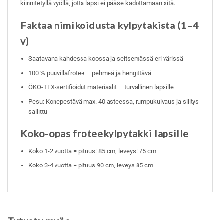
kiinnitetyllä vyöllä, jotta lapsi ei pääse kadottamaan sitä.
Faktaa nimikoidusta kylpytakista (1–4
v)
Saatavana kahdessa koossa ja seitsemässä eri värissä
100 % puuvillafrotee – pehmeä ja hengittävä
ÖKO-TEX-sertifioidut materiaalit – turvallinen lapsille
Pesu: Konepestävä max. 40 asteessa, rumpukuivaus ja silitys
sallittu
Koko-opas froteekylpytakki lapsille
Koko 1-2 vuotta = pituus: 85 cm, leveys: 75 cm
Koko 3-4 vuotta = pituus 90 cm, leveys 85 cm