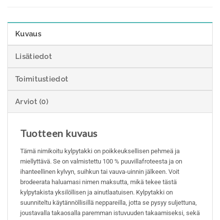
Kuvaus
Lisätiedot
Toimitustiedot
Arviot (0)
Tuotteen kuvaus
Tämä nimikoitu kylpytakki on poikkeuksellisen pehmeä ja
miellyttävä. Se on valmistettu 100 % puuvillafroteesta ja on
ihanteellinen kylvyn, suihkun tai vauva-uinnin jälkeen. Voit
brodeerata haluamasi nimen maksutta, mikä tekee tästä
kylpytakista yksilöllisen ja ainutlaatuisen. Kylpytakki on
suunniteltu käytännöllisillä neppareilla, jotta se pysyy suljettuna,
joustavalla takaosalla paremman istuvuuden takaamiseksi, sekä