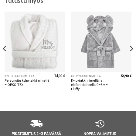
Tutustu myös
74,90
€
54,90
€
KYLPYTAKKI NIMELLÄ
KYLPYTAKKI NIMELLÄ
äinen
ykyinen
Personoitu kylpytakki nimellä
Kylpytakki nimellä ja
inta
– OEKO-TEX
elefanttiaiheella 0–6 v –
n:
.
4,90 €.
Fluffy
NOPEA VALMISTUS
PIKATOIMITUS 2–3 PÄIVÄSSÄ