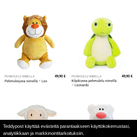
49,90
€
49,90
€
PEHMOLELU NIMELLÄ
PEHMOLELU NIMELLÄ
Kilpikonna pehmolelu nimellä
Pehmoleijona nimellä – Leo
– Leonardo
Teddypost käyttää evästeitä parantaakseen käyttökokemustasi,
analytiikkaan ja markkinointitarkoituksiin.