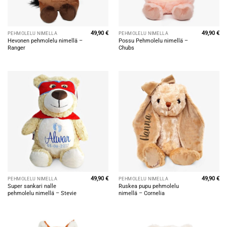
49,90
€
49,90
€
PEHMOLELU NIMELLÄ
PEHMOLELU NIMELLÄ
Hevonen pehmolelu nimellä –
Possu Pehmolelu nimellä –
Ranger
Chubs
49,90
€
49,90
€
PEHMOLELU NIMELLÄ
PEHMOLELU NIMELLÄ
Super sankari nalle
Ruskea pupu pehmolelu
pehmolelu nimellä – Stevie
nimellä – Cornelia