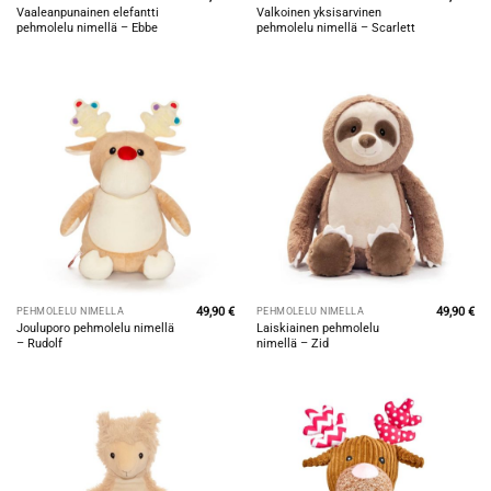
Vaaleanpunainen elefantti
Valkoinen yksisarvinen
pehmolelu nimellä – Ebbe
pehmolelu nimellä – Scarlett
49,90
€
49,90
€
PEHMOLELU NIMELLÄ
PEHMOLELU NIMELLÄ
Jouluporo pehmolelu nimellä
Laiskiainen pehmolelu
– Rudolf
nimellä – Zid