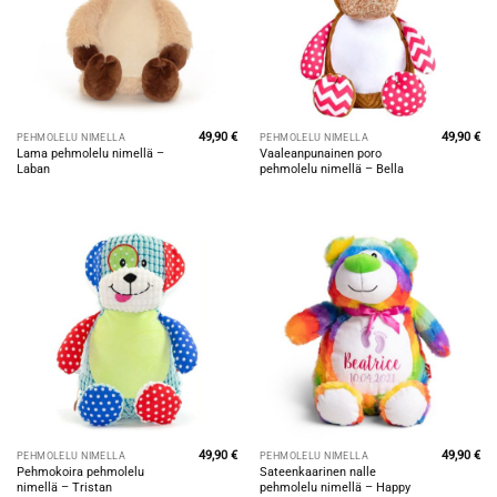
49,90
€
49,90
€
PEHMOLELU NIMELLÄ
PEHMOLELU NIMELLÄ
Lama pehmolelu nimellä –
Vaaleanpunainen poro
Laban
pehmolelu nimellä – Bella
49,90
€
49,90
€
PEHMOLELU NIMELLÄ
PEHMOLELU NIMELLÄ
Pehmokoira pehmolelu
Sateenkaarinen nalle
nimellä – Tristan
pehmolelu nimellä – Happy