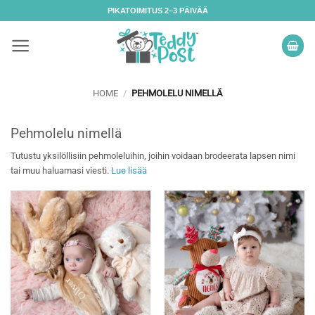
Skip
PIKATOIMITUS 2–3 PÄIVÄÄ
to
content
HOME
/
PEHMOLELU NIMELLÄ
Pehmolelu nimellä
Tutustu yksilöllisiin pehmoleluihin, joihin voidaan brodeerata lapsen nimi
tai muu haluamasi viesti.
Lue lisää