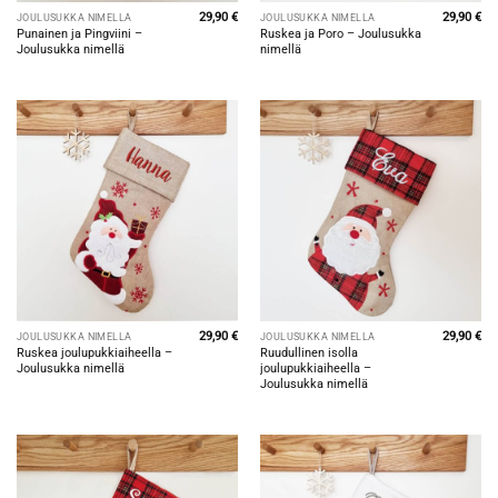
29,90
€
29,90
€
JOULUSUKKA NIMELLÄ
JOULUSUKKA NIMELLÄ
Punainen ja Pingviini –
Ruskea ja Poro – Joulusukka
Joulusukka nimellä
nimellä
29,90
€
29,90
€
JOULUSUKKA NIMELLÄ
JOULUSUKKA NIMELLÄ
Ruskea joulupukkiaiheella –
Ruudullinen isolla
Joulusukka nimellä
joulupukkiaiheella –
Joulusukka nimellä