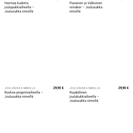
Harmaa kudottu
Punainen ja Valkoinen
joulupukkiaiheella –
reindeer – Joulusukka
Joulusukka nimellä
nimellä
29,90
€
29,90
€
JOULUSUKKA NIMELLÄ
JOULUSUKKA NIMELLÄ
Ruskea pingviiniaiheella –
Ruudullinen
Joulusukka nimellä
joulukukkiaiheella –
Joulusukka nimellä