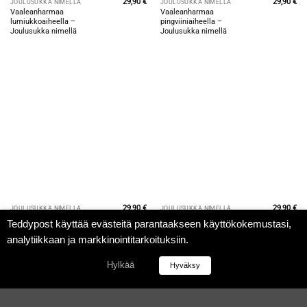
29,90
€
29,90
€
JOULUSUKKA NIMELLÄ
JOULUSUKKA NIMELLÄ
Vaaleanharmaa
Vaaleanharmaa
lumiukkoaiheella –
pingviiniaiheella –
Joulusukka nimellä
Joulusukka nimellä
29,90
€
29,90
€
JOULUSUKKA NIMELLÄ
JOULUSUKKA NIMELLÄ
Harmaa lumiukkoaiheella –
Harmaa pingviiniaiheella –
Teddypost käyttää evästeitä parantaakseen käyttökokemustasi,
Joulusukka nimellä
Joulusukka nimellä
analytiikkaan ja markkinointitarkoituksiin.
Hylkää
Hyväksy