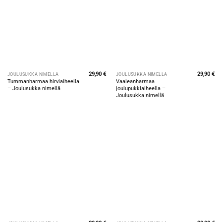
29,90
€
29,90
€
JOULUSUKKA NIMELLÄ
JOULUSUKKA NIMELLÄ
Tummanharmaa hirviaiheella
Vaaleanharmaa
– Joulusukka nimellä
joulupukkiaiheella –
Joulusukka nimellä