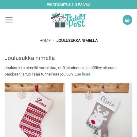
Skip
PIKATOIMITUS 2–3 PÄIVÄÄ
to
content
HOME
/
JOULUSUKKA NIMELLÄ
Joulusukka nimellä
Joulusukka nimellä varmistaa, että jokainen lahja päätyy oikeaan
paikkaan ja tuo lisää tunnelmaa jouluun.
Lue lisää