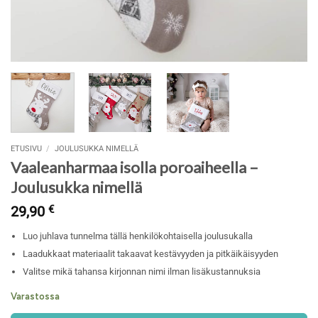
ETUSIVU
/
JOULUSUKKA NIMELLÄ
Vaaleanharmaa isolla poroaiheella –
Joulusukka nimellä
29,90
€
Luo juhlava tunnelma tällä henkilökohtaisella joulusukalla
Laadukkaat materiaalit takaavat kestävyyden ja pitkäikäisyyden
Valitse mikä tahansa kirjonnan nimi ilman lisäkustannuksia
Varastossa