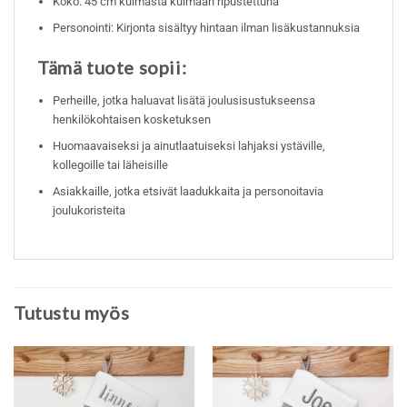
Koko: 45 cm kulmasta kulmaan ripustettuna
Personointi: Kirjonta sisältyy hintaan ilman lisäkustannuksia
Tämä tuote sopii:
Perheille, jotka haluavat lisätä joulusisustukseensa
henkilökohtaisen kosketuksen
Huomaavaiseksi ja ainutlaatuiseksi lahjaksi ystäville,
kollegoille tai läheisille
Asiakkaille, jotka etsivät laadukkaita ja personoitavia
joulukoristeita
Tutustu myös