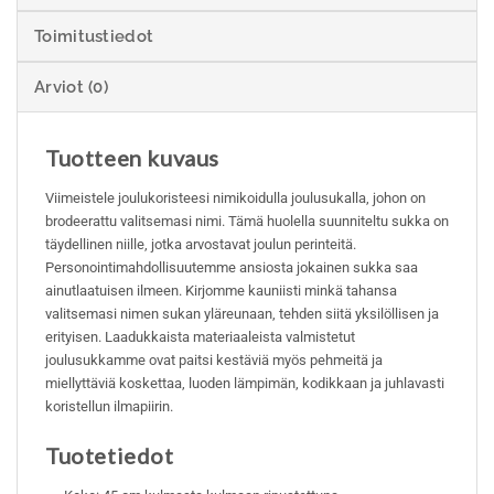
Toimitustiedot
Arviot (0)
Tuotteen kuvaus
Viimeistele joulukoristeesi nimikoidulla joulusukalla, johon on
brodeerattu valitsemasi nimi. Tämä huolella suunniteltu sukka on
täydellinen niille, jotka arvostavat joulun perinteitä.
Personointimahdollisuutemme ansiosta jokainen sukka saa
ainutlaatuisen ilmeen. Kirjomme kauniisti minkä tahansa
valitsemasi nimen sukan yläreunaan, tehden siitä yksilöllisen ja
erityisen. Laadukkaista materiaaleista valmistetut
joulusukkamme ovat paitsi kestäviä myös pehmeitä ja
miellyttäviä koskettaa, luoden lämpimän, kodikkaan ja juhlavasti
koristellun ilmapiirin.
Tuotetiedot