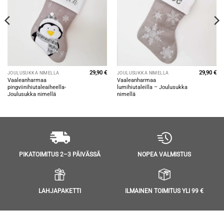
29,90
€
29,90
€
JOULUSUKKA NIMELLÄ
JOULUSUKKA NIMELLÄ
Vaaleanharmaa
Vaaleanharmaa
pingviinihiutaleaiheella-
lumihiutaleilla – Joulusukka
Joulusukka nimellä
nimellä
NOPEA VALMISTUS
PIKATOIMITUS 2–3 PÄIVÄSSÄ
LAHJAPAKETTI
ILMAINEN TOIMITUS YLI 99 €