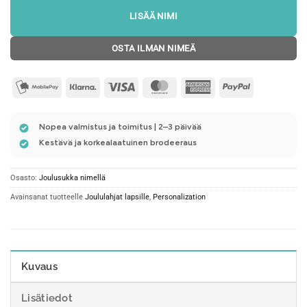
LISÄÄ NIMI
OSTA ILMAN NIMEÄ
mobilepay2
Klarna
Visa
MasterCard
American
PayPal
Express
Nopea valmistus ja toimitus | 2–3 päivää
Kestävä ja korkealaatuinen brodeeraus
Osasto:
Joulusukka nimellä
Avainsanat tuotteelle
Joululahjat lapsille
,
Personalization
Kuvaus
Lisätiedot