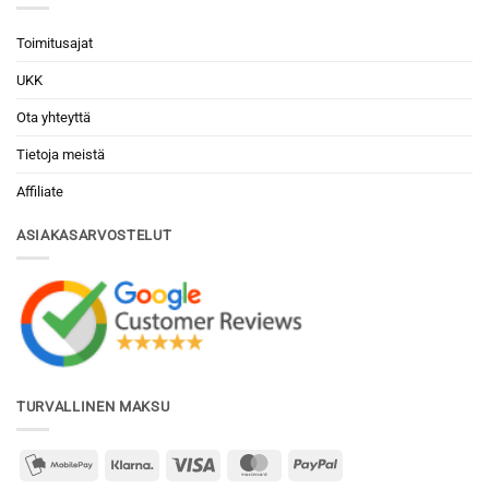
Toimitusajat
UKK
Ota yhteyttä
Tietoja meistä
Affiliate
ASIAKASARVOSTELUT
TURVALLINEN MAKSU
mobilepay2
Klarna
Visa
MasterCard
PayPal