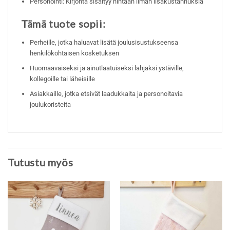
Personointi: Kirjonta sisältyy hintaan ilman lisäkustannuksia
Tämä tuote sopii:
Perheille, jotka haluavat lisätä joulusisustukseensa
henkilökohtaisen kosketuksen
Huomaavaiseksi ja ainutlaatuiseksi lahjaksi ystäville,
kollegoille tai läheisille
Asiakkaille, jotka etsivät laadukkaita ja personoitavia
joulukoristeita
Tutustu myös