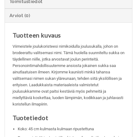
Toimitustiedot
Arviot (0)
Tuotteen kuvaus
Viimeistele joulukoristeesi nimikoidulla joulusukalla, johon on
brodeerattu valitsemasi nimi. Tämä huolella suunniteltu sukka on
täydellinen niille, jotka arvostavat joulun perinteitä.
Personointimahdollisuutemme ansiosta jokainen sukka saa
ainutlaatuisen ilmeen. Kirjomme kauniisti minkä tahansa
valitsemasi nimen sukan yläreunaan, tehden siitä yksilöllisen ja
erityisen. Laadukkaista materiaaleista valmistetut
joulusukkamme ovat paitsi kestäviä myös pehmeitä ja
miellyttäviä koskettaa, luoden lämpimän, kodikkaan ja juhlavasti
koristellun ilmapiirin.
Tuotetiedot
Koko: 45 cm kulmasta kulmaan ripustettuna