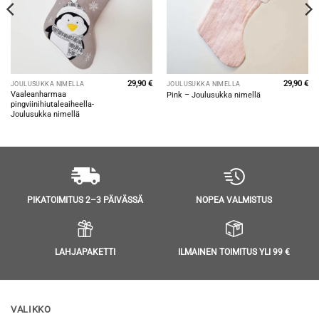
29,90
€
29,90
€
JOULUSUKKA NIMELLÄ
JOULUSUKKA NIMELLÄ
Vaaleanharmaa
Pink – Joulusukka nimellä
pingviinihiutaleaiheella-
Joulusukka nimellä
NOPEA VALMISTUS
PIKATOIMITUS 2–3 PÄIVÄSSÄ
LAHJAPAKETTI
ILMAINEN TOIMITUS YLI 99 €
VALIKKO