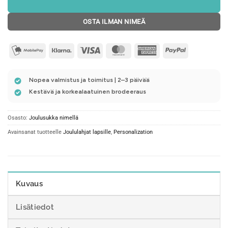
OSTA ILMAN NIMEÄ
mobilepay2
Klarna
Visa
MasterCard
American
PayPal
Express
Nopea valmistus ja toimitus | 2–3 päivää
Kestävä ja korkealaatuinen brodeeraus
Osasto:
Joulusukka nimellä
Avainsanat tuotteelle
Joululahjat lapsille
,
Personalization
Kuvaus
Lisätiedot