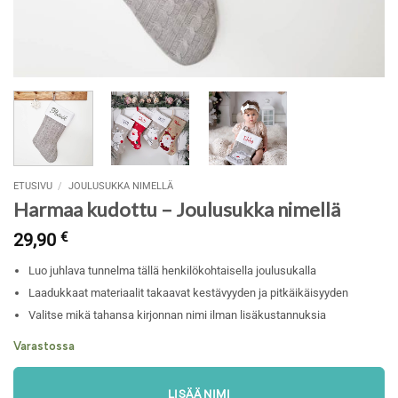
ETUSIVU
/
JOULUSUKKA NIMELLÄ
Harmaa kudottu – Joulusukka nimellä
29,90
€
Luo juhlava tunnelma tällä henkilökohtaisella joulusukalla
Laadukkaat materiaalit takaavat kestävyyden ja pitkäikäisyyden
Valitse mikä tahansa kirjonnan nimi ilman lisäkustannuksia
Varastossa
LISÄÄ NIMI