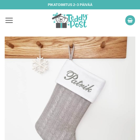
Skip
PIKATOIMITUS 2–3 PÄIVÄÄ
to
content