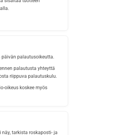
a sisältää tuotteen
alla.
14 päivän palautusoikeutta.
ennen palautusta yhteyttä
osta riippuva palautuskulu.
atio-oikeus koskee myös
näy, tarkista roskaposti- ja