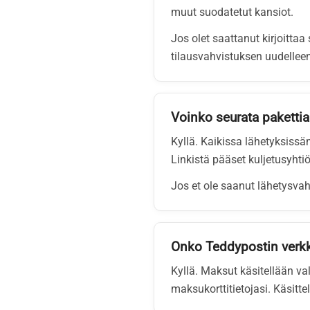
muut suodatetut kansiot.
Jos olet saattanut kirjoitta
tilausvahvistuksen uudelleen
Voinko seurata pakettia
Kyllä. Kaikissa lähetyksissä
Linkistä pääset kuljetusyhti
Jos et ole saanut lähetysvah
Onko Teddypostin verkk
Kyllä. Maksut käsitellään v
maksukorttitietojasi. Käsitt