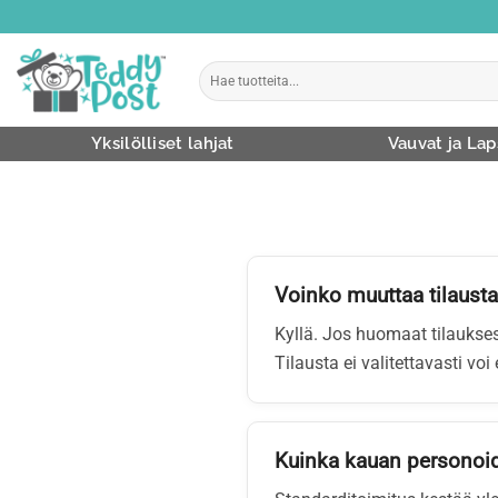
Skip
to
content
Etsi:
Yksilölliset lahjat
Vauvat ja Lap
Voinko muuttaa tilausta
Kyllä. Jos huomaat tilaukses
Tilausta ei valitettavasti voi
Kuinka kauan personoid