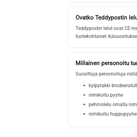
Ovatko Teddypostin lelut
Teddypostin lelut ovat CE-me
tuotekohtaiset ikäsuositukset
Millainen personoitu tuo
Suosittuja personoituja risti
kylpytakki brodeeratul
nimikoitu pyyhe
pehmolelu omalla nimel
nimikoitu huppupyyhe