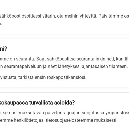
a sähköpostiosoitteesi väärin, ota meihin yhteyttä. Päivitämme 
.
ni?
mme on seuranta. Saat sähköpostitse seurantalinkin heti, kun til
ön seurantapalveluun ja näet lähetyksesi ajantasaisen tilanteen.
vistusta, tarkista ensin roskapostikansiosi.
okaupassa turvallista asioida?
alitsemasi maksutavan palveluntarjoajan suojatussa ympäristöss
elemme henkilötietojasi tietosuojaselosteemme mukaisesti.