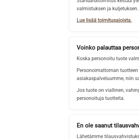
Standarditoimitus kestää yl
valmistuksen ja kuljetuksen. 
Lue lisää toimitusajoista.
Voinko palauttaa perso
Koska personoitu tuote valmis
Personoimattoman tuotteen v
asiakaspalveluumme, niin sa
Jos tuote on viallinen, vahi
personoituja tuotteita.
En ole saanut tilausvahv
Lähetämme tilausvahvistuksen