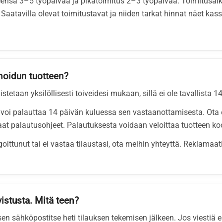
eensä 3–5 työpäivää ja pikatoimitus 2–3 työpäivää. Toimitusaik
Saatavilla olevat toimitustavat ja niiden tarkat hinnat näet kass
noidun tuotteen?
tetaan yksilöllisesti toiveidesi mukaan, sillä ei ole tavallista 
oi palauttaa 14 päivän kuluessa sen vastaanottamisesta. Ota 
at palautusohjeet. Palautuksesta voidaan veloittaa tuotteen ko
ngoittunut tai ei vastaa tilaustasi, ota meihin yhteyttä. Reklama
istusta. Mitä teen?
 sähköpostitse heti tilauksen tekemisen jälkeen. Jos viestiä ei 