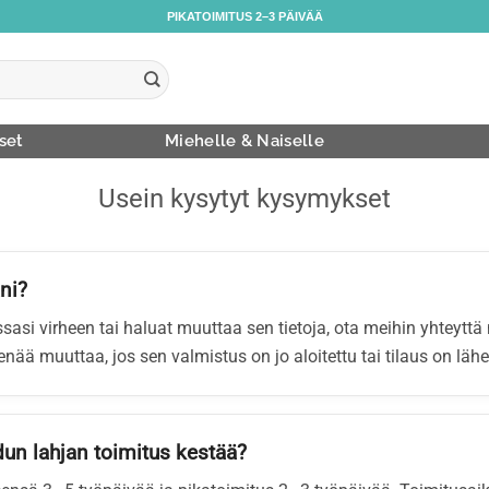
PIKATOIMITUS 2–3 PÄIVÄÄ
set
Miehelle & Naiselle
Usein kysytyt kysymykset
ni?
sasi virheen tai haluat muuttaa sen tietoja, ota meihin yhteyt
 enää muuttaa, jos sen valmistus on jo aloitettu tai tilaus on lähe
un lahjan toimitus kestää?