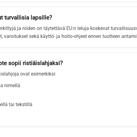
 turvallisia lapsille?
rkittyjä ja niiden on täytettävä EU:n leluja koskevat turvallisuu
, varoitukset sekä käyttö- ja hoito-ohjeet ennen tuotteen antami
te sopii ristiäislahjaksi?
äislahjoja ovat esimerkiksi:
la nimellä
lä tai tekstillä