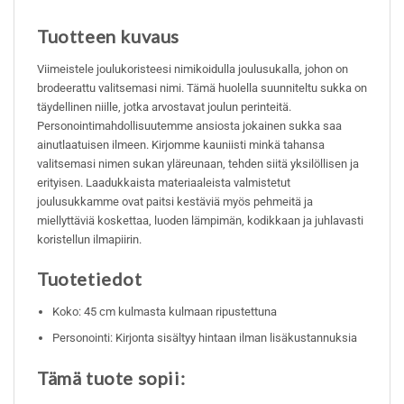
Tuotteen kuvaus
Viimeistele joulukoristeesi nimikoidulla joulusukalla, johon on
brodeerattu valitsemasi nimi. Tämä huolella suunniteltu sukka on
täydellinen niille, jotka arvostavat joulun perinteitä.
Personointimahdollisuutemme ansiosta jokainen sukka saa
ainutlaatuisen ilmeen. Kirjomme kauniisti minkä tahansa
valitsemasi nimen sukan yläreunaan, tehden siitä yksilöllisen ja
erityisen. Laadukkaista materiaaleista valmistetut
joulusukkamme ovat paitsi kestäviä myös pehmeitä ja
miellyttäviä koskettaa, luoden lämpimän, kodikkaan ja juhlavasti
koristellun ilmapiirin.
Tuotetiedot
Koko: 45 cm kulmasta kulmaan ripustettuna
Personointi: Kirjonta sisältyy hintaan ilman lisäkustannuksia
Tämä tuote sopii: