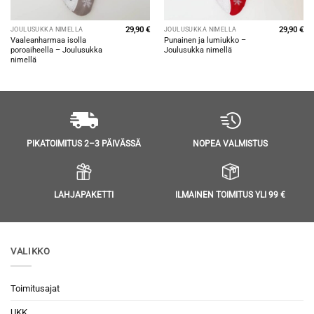
29,90
€
29,90
€
JOULUSUKKA NIMELLÄ
JOULUSUKKA NIMELLÄ
Vaaleanharmaa isolla
Punainen ja lumiukko –
poroaiheella – Joulusukka
Joulusukka nimellä
nimellä
NOPEA VALMISTUS
PIKATOIMITUS 2–3 PÄIVÄSSÄ
LAHJAPAKETTI
ILMAINEN TOIMITUS YLI 99 €
VALIKKO
Toimitusajat
UKK