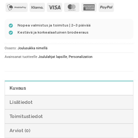
mobilepay2
Klarna
Visa
MasterCard
American
PayPal
Express
Nopea valmistus ja toimitus | 2–3 päivää
Kestävä ja korkealaatuinen brodeeraus
Osasto:
Joulusukka nimellä
Avainsanat tuotteelle
Joululahjat lapsille
,
Personalization
Kuvaus
Lisätiedot
Toimitustiedot
Arviot (0)