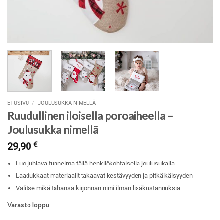
ETUSIVU
/
JOULUSUKKA NIMELLÄ
Ruudullinen iloisella poroaiheella –
Joulusukka nimellä
29,90
€
Luo juhlava tunnelma tällä henkilökohtaisella joulusukalla
Laadukkaat materiaalit takaavat kestävyyden ja pitkäikäisyyden
Valitse mikä tahansa kirjonnan nimi ilman lisäkustannuksia
Varasto loppu