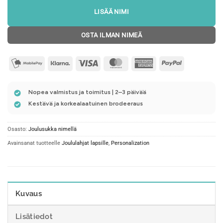
LISÄÄ NIMI
OSTA ILMAN NIMEÄ
mobilepay2
Klarna
Visa
MasterCard
American
PayPal
Express
Nopea valmistus ja toimitus | 2–3 päivää
Kestävä ja korkealaatuinen brodeeraus
Osasto:
Joulusukka nimellä
Avainsanat tuotteelle
Joululahjat lapsille
,
Personalization
Kuvaus
Lisätiedot