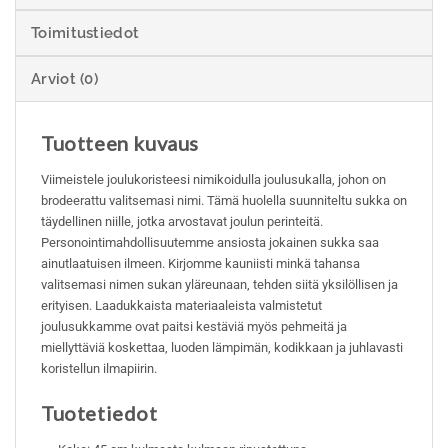
Toimitustiedot
Arviot (0)
Tuotteen kuvaus
Viimeistele joulukoristeesi nimikoidulla joulusukalla, johon on
brodeerattu valitsemasi nimi. Tämä huolella suunniteltu sukka on
täydellinen niille, jotka arvostavat joulun perinteitä.
Personointimahdollisuutemme ansiosta jokainen sukka saa
ainutlaatuisen ilmeen. Kirjomme kauniisti minkä tahansa
valitsemasi nimen sukan yläreunaan, tehden siitä yksilöllisen ja
erityisen. Laadukkaista materiaaleista valmistetut
joulusukkamme ovat paitsi kestäviä myös pehmeitä ja
miellyttäviä koskettaa, luoden lämpimän, kodikkaan ja juhlavasti
koristellun ilmapiirin.
Tuotetiedot