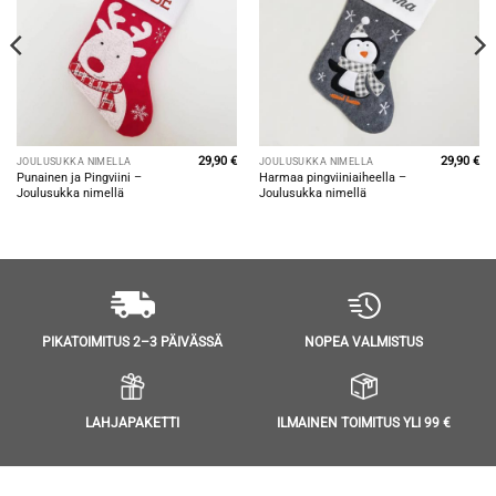
29,90
€
29,90
€
JOULUSUKKA NIMELLÄ
JOULUSUKKA NIMELLÄ
Punainen ja Pingviini –
Harmaa pingviiniaiheella –
Joulusukka nimellä
Joulusukka nimellä
NOPEA VALMISTUS
PIKATOIMITUS 2–3 PÄIVÄSSÄ
LAHJAPAKETTI
ILMAINEN TOIMITUS YLI 99 €