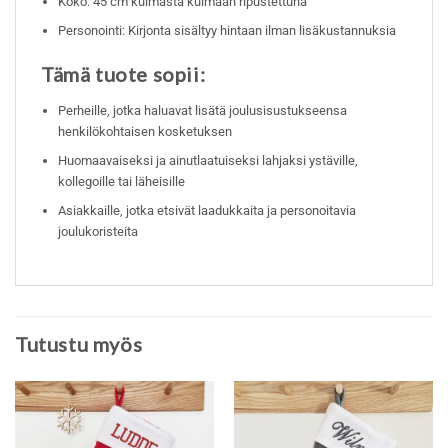
Koko: 45 cm kulmasta kulmaan ripustettuna
Personointi: Kirjonta sisältyy hintaan ilman lisäkustannuksia
Tämä tuote sopii:
Perheille, jotka haluavat lisätä joulusisustukseensa
henkilökohtaisen kosketuksen
Huomaavaiseksi ja ainutlaatuiseksi lahjaksi ystäville,
kollegoille tai läheisille
Asiakkaille, jotka etsivät laadukkaita ja personoitavia
joulukoristeita
Tutustu myös