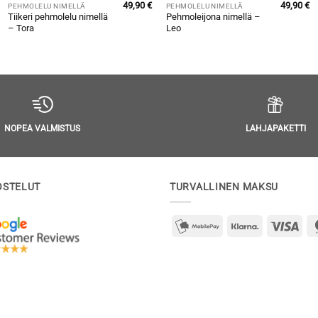
49,90
€
49,90
€
PEHMOLELU NIMELLÄ
PEHMOLELU NIMELLÄ
Tiikeri pehmolelu nimellä
Pehmoleijona nimellä –
– Tora
Leo
LAHJAPAKETTI
NOPEA VALMISTUS
OSTELUT
TURVALLINEN MAKSU
mobilepay2
Klarna
Visa