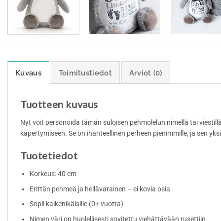
Kuvaus
Toimitustiedot
Arviot (0)
Tuotteen kuvaus
Nyt voit personoida tämän suloisen pehmolelun nimellä tai viestill
käpertymiseen. Se on ihanteellinen perheen pienimmille, ja sen yksilö
Tuotetiedot
Korkeus: 40 cm
Erittän pehmeä ja hellävarainen – ei kovia osia
Sopii kaikenikäisille (0+ vuotta)
Nimen väri on huolellisesti sovitettu viehättävään rusettiin