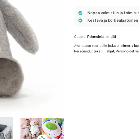
Nopea valmistus ja toimitus
Kestävä ja korkealaatuine
Osasto:
Pehmolelu nimellä
Avainsanat tuotteelle
jotka on nimetty lap
Personoidut tekstiililahjat
,
Personoidut va