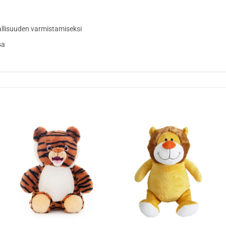
allisuuden varmistamiseksi
sa