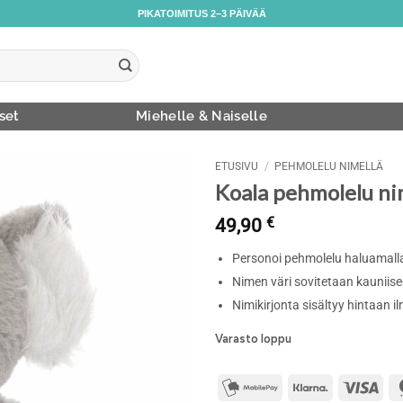
PIKATOIMITUS 2–3 PÄIVÄÄ
set
Miehelle & Naiselle
ETUSIVU
/
PEHMOLELU NIMELLÄ
Koala pehmolelu ni
49,90
€
Personoi pehmolelu haluamallasi
Nimen väri sovitetaan kauniisee
Nimikirjonta sisältyy hintaan 
Varasto loppu
mobilepay2
Klarna
Visa