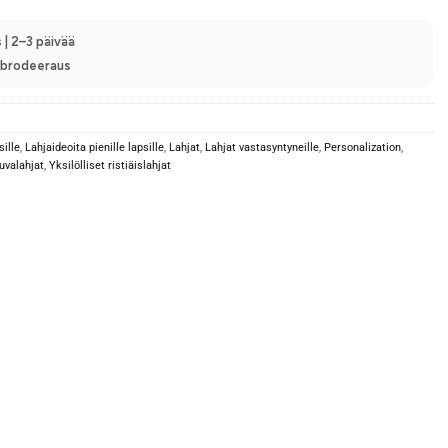
Express
 | 2–3 päivää
n brodeeraus
sille
,
Lahjaideoita pienille lapsille
,
Lahjat
,
Lahjat vastasyntyneille
,
Personalization
,
uvalahjat
,
Yksilölliset ristiäislahjat