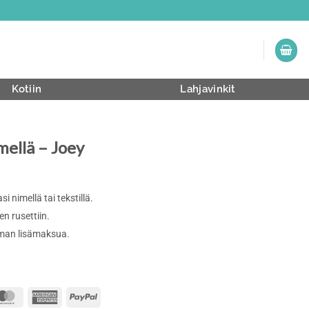
Kotiin
Lahjavinkit
mellä – Joey
 nimellä tai tekstillä.
n rusettiin.
ilman lisämaksua.
MasterCard
American
PayPal