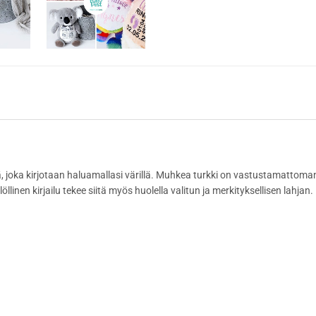
ä, joka kirjotaan haluamallasi värillä. Muhkea turkki on vastustamattoman
llinen kirjailu tekee siitä myös huolella valitun ja merkityksellisen lahjan.