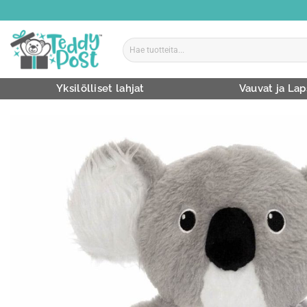
Skip
to
content
Etsi:
Yksilölliset lahjat
Vauvat ja Lap