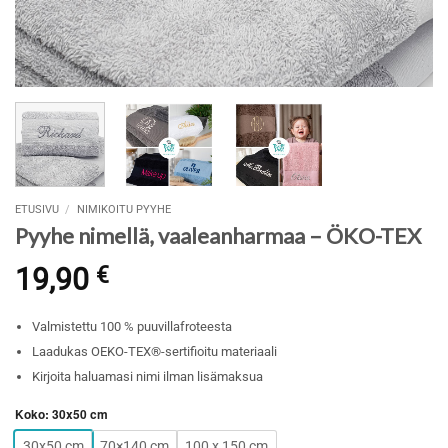
ETUSIVU
/
NIMIKOITU PYYHE
Pyyhe nimellä, vaaleanharmaa – ÖKO-TEX
19,90
€
Valmistettu 100 % puuvillafroteesta
Laadukas OEKO-TEX®-sertifioitu materiaali
Kirjoita haluamasi nimi ilman lisämaksua
Koko
:
30x50 cm
30x50 cm
70×140 cm
100 x 150 cm