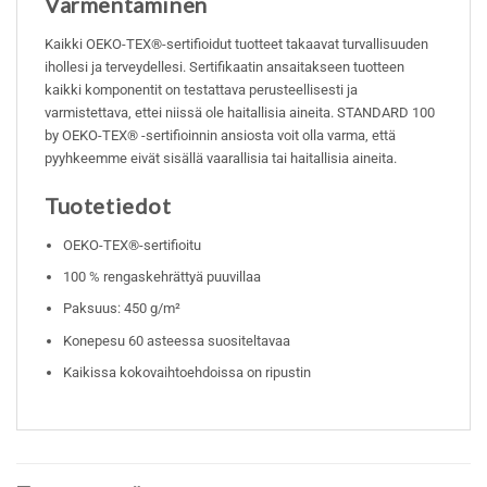
Varmentaminen
Kaikki OEKO-TEX®-sertifioidut tuotteet takaavat turvallisuuden
ihollesi ja terveydellesi. Sertifikaatin ansaitakseen tuotteen
kaikki komponentit on testattava perusteellisesti ja
varmistettava, ettei niissä ole haitallisia aineita. STANDARD 100
by OEKO-TEX® -sertifioinnin ansiosta voit olla varma, että
pyyhkeemme eivät sisällä vaarallisia tai haitallisia aineita.
Tuotetiedot
OEKO-TEX®-sertifioitu
100 % rengaskehrättyä puuvillaa
Paksuus: 450 g/m²
Konepesu 60 asteessa suositeltavaa
Kaikissa kokovaihtoehdoissa on ripustin