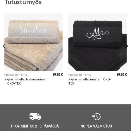
Tutustu myös
19,90
€
19,90
€
NIMIKOITU PYYHE
NIMIKOITU PYYHE
Pyyhe nimellä, hiekanvärinen
Pyyhe nimellä, musta – ÖKO-
– ÖKO-TEX
TEX
NOPEA VALMISTUS
PIKATOIMITUS 2–3 PÄIVÄSSÄ