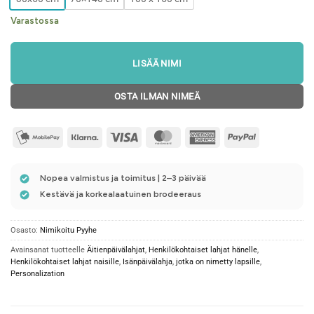
Varastossa
LISÄÄ NIMI
OSTA ILMAN NIMEÄ
mobilepay2
Klarna
Visa
MasterCard
American
PayPal
Express
Nopea valmistus ja toimitus | 2–3 päivää
Kestävä ja korkealaatuinen brodeeraus
Osasto:
Nimikoitu Pyyhe
Avainsanat tuotteelle
Äitienpäivälahjat
,
Henkilökohtaiset lahjat hänelle
,
Henkilökohtaiset lahjat naisille
,
Isänpäivälahja
,
jotka on nimetty lapsille
,
Personalization