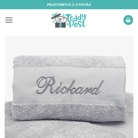
Skip
PIKATOIMITUS 2–3 PÄIVÄÄ
to
content