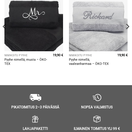
19,90
€
19,90
€
NIMIKOITU PYYHE
NIMIKOITU PYYHE
Pyyhe nimellä, musta – ÖKO-
Pyyhe nimellä,
TEX
vaaleanharmaa – ÖKO-TEX
NOPEA VALMISTUS
PIKATOIMITUS 2–3 PÄIVÄSSÄ
LAHJAPAKETTI
ILMAINEN TOIMITUS YLI 99 €