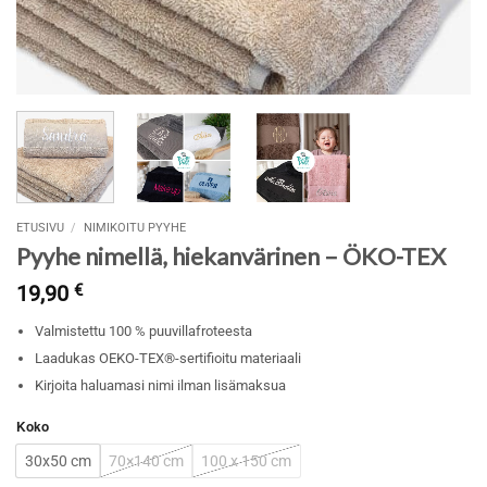
ETUSIVU
/
NIMIKOITU PYYHE
Pyyhe nimellä, hiekanvärinen – ÖKO-TEX
19,90
€
Valmistettu 100 % puuvillafroteesta
Laadukas OEKO-TEX®-sertifioitu materiaali
Kirjoita haluamasi nimi ilman lisämaksua
Koko
30x50 cm
70×140 cm
100 x 150 cm