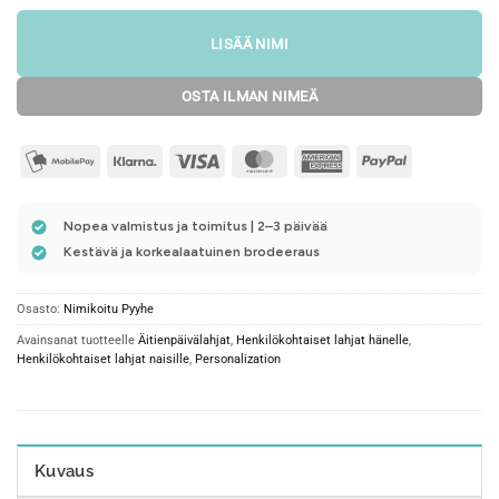
LISÄÄ NIMI
OSTA ILMAN NIMEÄ
mobilepay2
Klarna
Visa
MasterCard
American
PayPal
Express
Nopea valmistus ja toimitus | 2–3 päivää
Kestävä ja korkealaatuinen brodeeraus
Osasto:
Nimikoitu Pyyhe
Avainsanat tuotteelle
Äitienpäivälahjat
,
Henkilökohtaiset lahjat hänelle
,
Henkilökohtaiset lahjat naisille
,
Personalization
Kuvaus