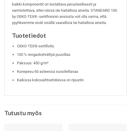
kaikki komponentit on testattava perusteellisesti ja
varmistettava, ettei niissä ole haitallisia aineita. STANDARD 100
by OEKO-TEX® -sertifioinnin ansiosta voit olla varma, että
pyyhkeemme eivät sisällä vaarallisia tai haitallisia aineita.
Tuotetiedot
OEKO-TEX®-sertifioitu
100 % rengaskehrättyä puuvillaa
Paksuus: 450 g/m²
Konepesu 60 asteessa suositeltavaa
Kaikissa kokovaihtoehdoissa on ripustin
Tutustu myös