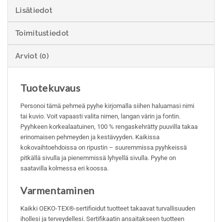
Lisätiedot
Toimitustiedot
Arviot (0)
Tuotekuvaus
Personoi tämä pehmeä pyyhe kirjomalla siihen haluamasi nimi
tai kuvio. Voit vapaasti valita nimen, langan värin ja fontin.
Pyyhkeen korkealaatuinen, 100 % rengaskehrätty puuvilla takaa
erinomaisen pehmeyden ja kestävyyden. Kaikissa
kokovaihtoehdoissa on ripustin – suuremmissa pyyhkeissä
pitkällä sivulla ja pienemmissä lyhyellä sivulla. Pyyhe on
saatavilla kolmessa eri koossa.
Varmentaminen
Kaikki OEKO-TEX®-sertifioidut tuotteet takaavat turvallisuuden
ihollesi ja terveydellesi. Sertifikaatin ansaitakseen tuotteen