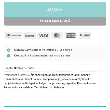
LISÄÄ NIMI
OSTA ILMAN NIMEÄ
mobilepay2
Klarna
Visa
MasterCard
American
PayPal
Express
Nopea valmistus ja toimitus | 2–3 päivää
Kestävä ja korkealaatuinen brodeeraus
Osasto:
Nimikoitu Pyyhe
Avainsanat tuotteelle
Äitienpäivälahjat
,
Henkilökohtaiset lahjat hänelle
,
Henkilökohtaiset lahjat naisille
,
Isänpäivälahja
,
jotka on nimetty lapsille
,
Lahjaideoita pienille lapsille
,
Lahjat
,
Lahjat vastasyntyneille
,
Personalization
,
Personoidut vauvalahjat
,
Yksilölliset ristiäislahjat