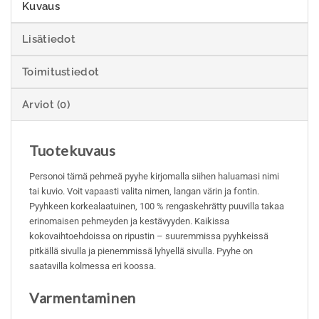
Kuvaus
Lisätiedot
Toimitustiedot
Arviot (0)
Tuotekuvaus
Personoi tämä pehmeä pyyhe kirjomalla siihen haluamasi nimi
tai kuvio. Voit vapaasti valita nimen, langan värin ja fontin.
Pyyhkeen korkealaatuinen, 100 % rengaskehrätty puuvilla takaa
erinomaisen pehmeyden ja kestävyyden. Kaikissa
kokovaihtoehdoissa on ripustin – suuremmissa pyyhkeissä
pitkällä sivulla ja pienemmissä lyhyellä sivulla. Pyyhe on
saatavilla kolmessa eri koossa.
Varmentaminen