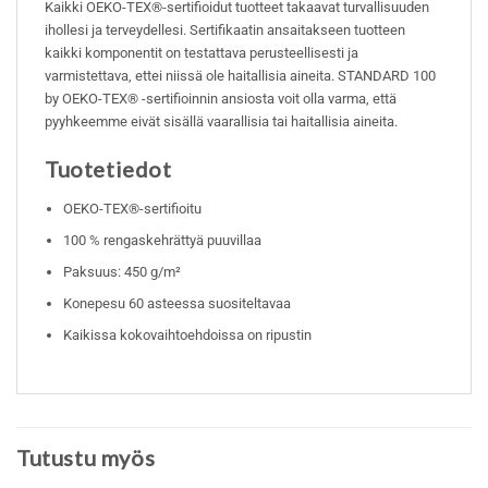
Kaikki OEKO-TEX®-sertifioidut tuotteet takaavat turvallisuuden
ihollesi ja terveydellesi. Sertifikaatin ansaitakseen tuotteen
kaikki komponentit on testattava perusteellisesti ja
varmistettava, ettei niissä ole haitallisia aineita. STANDARD 100
by OEKO-TEX® -sertifioinnin ansiosta voit olla varma, että
pyyhkeemme eivät sisällä vaarallisia tai haitallisia aineita.
Tuotetiedot
OEKO-TEX®-sertifioitu
100 % rengaskehrättyä puuvillaa
Paksuus: 450 g/m²
Konepesu 60 asteessa suositeltavaa
Kaikissa kokovaihtoehdoissa on ripustin
Tutustu myös