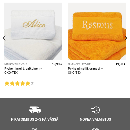
19,90
€
19,90
€
NIMIKOITU PYYHE
NIMIKOITU PYYHE
Pyyhe nimellä, valkoinen –
Pyyhe nimellä, oranssi –
ÖKO-TEX
ÖKO-TEX
(1)
Arvostelu
tuotteesta:
5
/ 5
NOPEA VALMISTUS
PIKATOIMITUS 2–3 PÄIVÄSSÄ