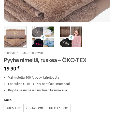
ETUSIVU
/
NIMIKOITU PYYHE
Pyyhe nimellä, ruskea – ÖKO-TEX
19,90
€
Valmistettu 100 % puuvillafroteesta
Laadukas OEKO-TEX®-sertifioitu materiaali
Kirjoita haluamasi nimi ilman lisämaksua
Koko
30x50 cm
70×140 cm
100 x 150 cm