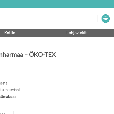
Kotiin
Lahjavinkit
lenharmaa – ÖKO-TEX
eesta
tu materiaali
lisämaksua