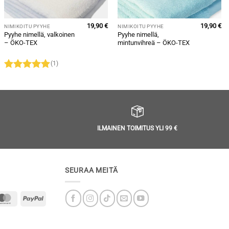
19,90
€
19,90
€
NIMIKOITU PYYHE
NIMIKOITU PYYHE
Pyyhe nimellä, valkoinen
Pyyhe nimellä,
– ÖKO-TEX
mintunvihreä – ÖKO-TEX
(1)
Arvostelu
tuotteesta:
5
/ 5
ILMAINEN TOIMITUS YLI 99 €
SEURAA MEITÄ
MasterCard
PayPal