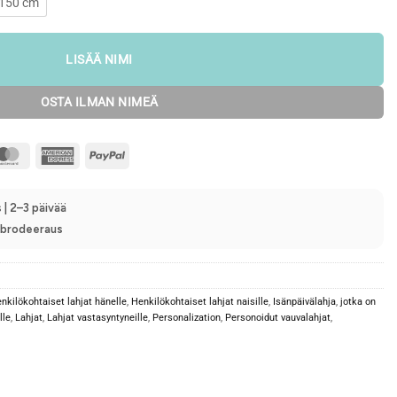
 150 cm
LISÄÄ NIMI
OSTA ILMAN NIMEÄ
MasterCard
American
PayPal
Express
 | 2–3 päivää
n brodeeraus
nkilökohtaiset lahjat hänelle
,
Henkilökohtaiset lahjat naisille
,
Isänpäivälahja
,
jotka on
lle
,
Lahjat
,
Lahjat vastasyntyneille
,
Personalization
,
Personoidut vauvalahjat
,