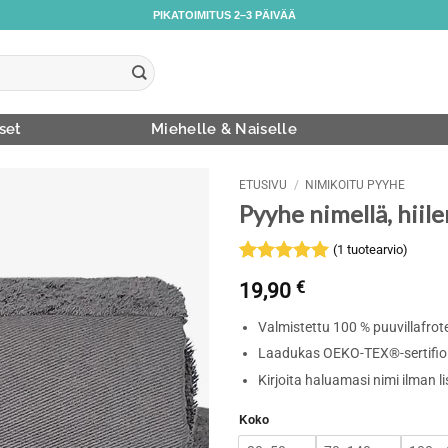
PIKATOIMITUS 2–3 PÄIVÄÄ
set
Miehelle & Naiselle
ETUSIVU
/
NIMIKOITU PYYHE
Pyyhe nimellä, hii
(
1
tuotearvio)
Arvio
1
5
19,90
€
5:stä
perustuen
Valmistettu 100 % puuvillafrot
asiakkaan
arvotukseen.
Laadukas OEKO-TEX®-sertifioi
Kirjoita haluamasi nimi ilman 
Koko