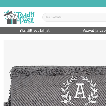
Skip
to
content
Etsi:
Yksilölliset lahjat
Vauvat ja Lap