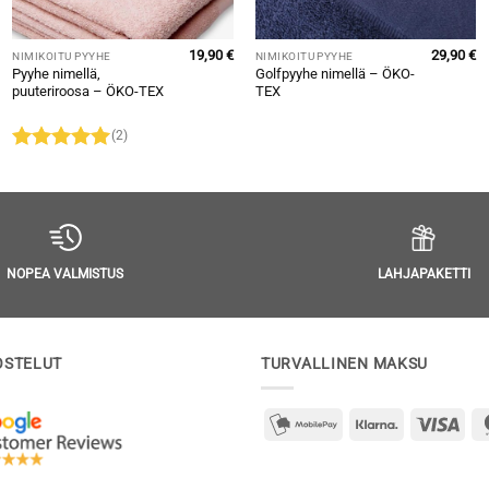
19,90
€
29,90
€
NIMIKOITU PYYHE
NIMIKOITU PYYHE
Pyyhe nimellä,
Golfpyyhe nimellä – ÖKO-
puuteriroosa – ÖKO-TEX
TEX
(2)
Arvostelu
tuotteesta:
5
/ 5
LAHJAPAKETTI
NOPEA VALMISTUS
OSTELUT
TURVALLINEN MAKSU
mobilepay2
Klarna
Visa