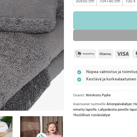
30x50 cm
70×140 cm
100 x
mobilepay2
Klarna
Visa
Nopea valmistus ja toimitus
Kestävä ja korkealaatuine
Osasto:
Nimikoitu Pyyhe
Avainsanat tuotteelle
Äitienpäivälahjat
,
He
nimetty lapsille
,
Lahjaideoita pienille lapsi
Yksilölliset ristiäislahjat