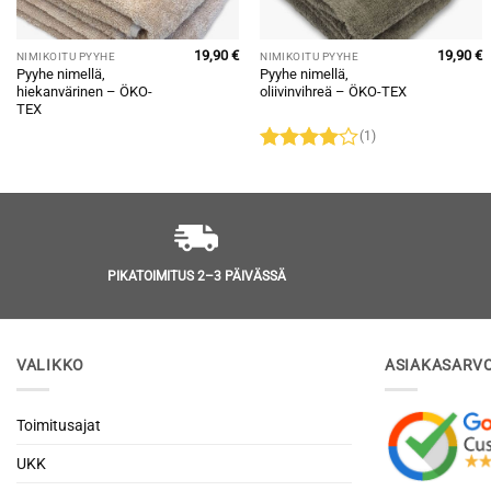
19,90
€
19,90
€
NIMIKOITU PYYHE
NIMIKOITU PYYHE
Pyyhe nimellä,
Pyyhe nimellä,
hiekanvärinen – ÖKO-
oliivinvihreä – ÖKO-TEX
TEX
(1)
Arvostelu
tuotteesta:
4
/ 5
PIKATOIMITUS 2–3 PÄIVÄSSÄ
VALIKKO
ASIAKASARV
Toimitusajat
UKK