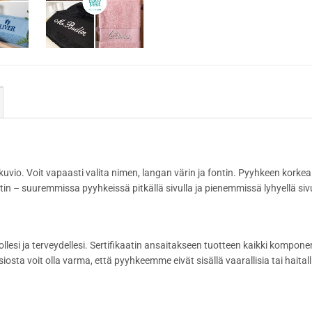
uvio. Voit vapaasti valita nimen, langan värin ja fontin. Pyyhkeen korke
 – suuremmissa pyyhkeissä pitkällä sivulla ja pienemmissä lyhyellä sivu
esi ja terveydellesi. Sertifikaatin ansaitakseen tuotteen kaikki komponenti
sta voit olla varma, että pyyhkeemme eivät sisällä vaarallisia tai haitalli