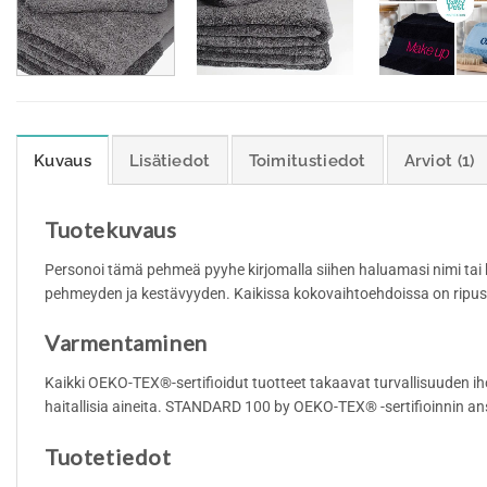
Kuvaus
Lisätiedot
Toimitustiedot
Arviot (1)
Tuotekuvaus
Personoi tämä pehmeä pyyhe kirjomalla siihen haluamasi nimi tai k
pehmeyden ja kestävyyden. Kaikissa kokovaihtoehdoissa on ripustin
Varmentaminen
Kaikki OEKO-TEX®-sertifioidut tuotteet takaavat turvallisuuden iholl
haitallisia aineita. STANDARD 100 by OEKO-TEX® -sertifioinnin ansio
Tuotetiedot