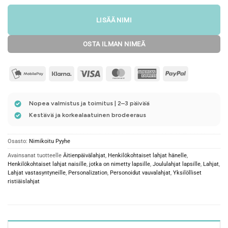
LISÄÄ NIMI
OSTA ILMAN NIMEÄ
mobilepay2
Klarna
Visa
MasterCard
American
PayPal
Express
Nopea valmistus ja toimitus | 2–3 päivää
Kestävä ja korkealaatuinen brodeeraus
Osasto:
Nimikoitu Pyyhe
Avainsanat tuotteelle
Äitienpäivälahjat
,
Henkilökohtaiset lahjat hänelle
,
Henkilökohtaiset lahjat naisille
,
jotka on nimetty lapsille
,
Joululahjat lapsille
,
Lahjat
,
Lahjat vastasyntyneille
,
Personalization
,
Personoidut vauvalahjat
,
Yksilölliset
ristiäislahjat