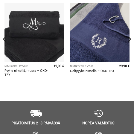
19,90
€
29,90
€
NIMIKOITU PYYHE
NIMIKOITU PYYHE
Pyyhe nimellä, musta – ÖKO-
Golfpyyhe nimellä – ÖKO-TEX
TEX
NOPEA VALMISTUS
PIKATOIMITUS 2–3 PÄIVÄSSÄ