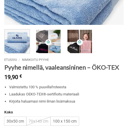
ETUSIVU
/
NIMIKOITU PYYHE
Pyyhe nimellä, vaaleansininen – ÖKO-TEX
19,90
€
Valmistettu 100 % puuvillafroteesta
Laadukas OEKO-TEX®-sertifioitu materiaali
Kirjoita haluamasi nimi ilman lisämaksua
Koko
30x50 cm
70×140 cm
100 x 150 cm