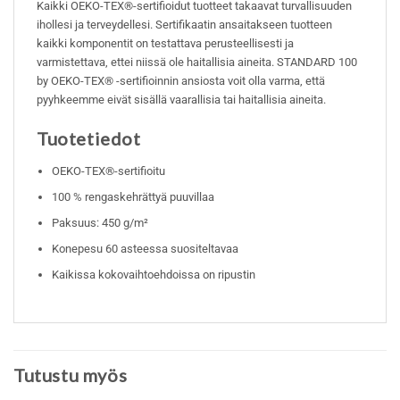
Kaikki OEKO-TEX®-sertifioidut tuotteet takaavat turvallisuuden
ihollesi ja terveydellesi. Sertifikaatin ansaitakseen tuotteen
kaikki komponentit on testattava perusteellisesti ja
varmistettava, ettei niissä ole haitallisia aineita. STANDARD 100
by OEKO-TEX® -sertifioinnin ansiosta voit olla varma, että
pyyhkeemme eivät sisällä vaarallisia tai haitallisia aineita.
Tuotetiedot
OEKO-TEX®-sertifioitu
100 % rengaskehrättyä puuvillaa
Paksuus: 450 g/m²
Konepesu 60 asteessa suositeltavaa
Kaikissa kokovaihtoehdoissa on ripustin
Tutustu myös