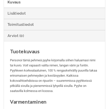
Kuvaus
Lisätiedot
Toimitustiedot
Arviot (0)
Tuotekuvaus
Personoi tämä pehmeä pyyhe kirjomalla siihen haluamasi nimi
tai kuvio. Voit vapaasti valita nimen, langan värin ja fontin.
Pyyhkeen korkealaatuinen, 100 % rengaskehrätty puuvilla takaa
erinomaisen pehmeyden ja kestävyyden. Kaikissa
kokovaihtoehdoissa on ripustin – suuremmissa pyyhkeissä
pitkällä sivulla ja pienemmissä lyhyellä sivulla. Pyyhe on
saatavilla kolmessa eri koossa.
Varmentaminen