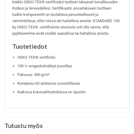
Kaikki OEKO-TEX®-sertifioidut tuotteet takaavat turvallisuuden
ihollesi ja terveydellesi. Sertifikaatin ansaitakseen tuotteen
kaikki komponentit on testattava perusteellisesti ja
varmistettava, ettei niissä ole haitallisia aineita. STANDARD 100
by OEKO-TEX® -sertifioinnin ansiosta voit olla varma, että
pyyhkeemme eivät sisällä vaarallisia tai haitallisia aineita.
Tuotetiedot
OEKO-TEX®-sertifioitu
100 % rengaskehrättyä puuvillaa
Paksuus: 450 g/m²
Konepesu 60 asteessa suositeltavaa
Kaikissa kokovaihtoehdoissa on ripustin
Tutustu myös