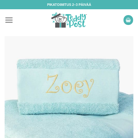
Skip
PIKATOIMITUS 2–3 PÄIVÄÄ
to
content