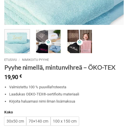
ETUSIVU
/
NIMIKOITU PYYHE
Pyyhe nimellä, mintunvihreä – ÖKO-TEX
19,90
€
Valmistettu 100 % puuvillafroteesta
Laadukas OEKO-TEX®-sertifioitu materiaali
Kirjoita haluamasi nimi ilman lisämaksua
Koko
30x50 cm
70×140 cm
100 x 150 cm