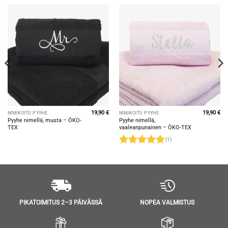
19,90
€
19,90
€
NIMIKOITU PYYHE
NIMIKOITU PYYHE
Pyyhe nimellä, musta – ÖKO-
Pyyhe nimellä,
TEX
vaaleanpunainen – ÖKO-TEX
(1)
Arvostelu
tuotteesta:
5
/ 5
NOPEA VALMISTUS
PIKATOIMITUS 2–3 PÄIVÄSSÄ