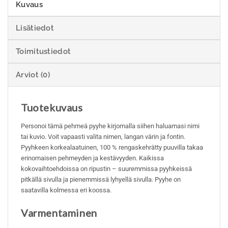
Kuvaus
Lisätiedot
Toimitustiedot
Arviot (0)
Tuotekuvaus
Personoi tämä pehmeä pyyhe kirjomalla siihen haluamasi nimi
tai kuvio. Voit vapaasti valita nimen, langan värin ja fontin.
Pyyhkeen korkealaatuinen, 100 % rengaskehrätty puuvilla takaa
erinomaisen pehmeyden ja kestävyyden. Kaikissa
kokovaihtoehdoissa on ripustin – suuremmissa pyyhkeissä
pitkällä sivulla ja pienemmissä lyhyellä sivulla. Pyyhe on
saatavilla kolmessa eri koossa.
Varmentaminen