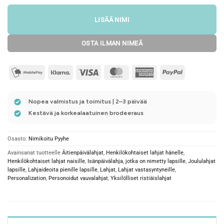
LISÄÄ NIMI
OSTA ILMAN NIMEÄ
mobilepay2
Klarna
Visa
MasterCard
American
PayPal
Express
Nopea valmistus ja toimitus | 2–3 päivää
Kestävä ja korkealaatuinen brodeeraus
Osasto:
Nimikoitu Pyyhe
Avainsanat tuotteelle
Äitienpäivälahjat
,
Henkilökohtaiset lahjat hänelle
,
Henkilökohtaiset lahjat naisille
,
Isänpäivälahja
,
jotka on nimetty lapsille
,
Joululahjat
lapsille
,
Lahjaideoita pienille lapsille
,
Lahjat
,
Lahjat vastasyntyneille
,
Personalization
,
Personoidut vauvalahjat
,
Yksilölliset ristiäislahjat