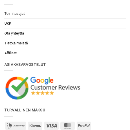
Toimitusajat
UKK
Ota yhteyttä
Tietoja meistä
Affiliate
ASIAKASARVOSTELUT
TURVALLINEN MAKSU
mobilepay2
Klarna
Visa
MasterCard
PayPal