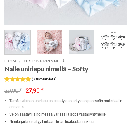
ETUSIVU
/
UNIRIEPU VAUVAN NIMELLÄ
Nalle uniriepu nimellä – Softy
(
3
tuotearviota)
Arvio
3
5
Alkuperäinen
Nykyinen
29,90
€
27,90
€
5:stä
hinta
hinta
perustuen
oli:
on:
Tämä suloinen uniriepu on pidetty sen erityisen pehmeän materiaalin
asiakkaan
29,90 €.
27,90 €.
ansiosta
arvotukseen.
Se on saatavilla kolmessa värissä ja sopii vastasyntyneille
Nimikirjailu sisältyy hintaan ilman lisäkustannuksia