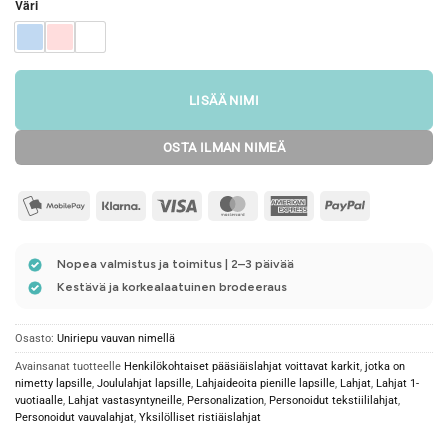
Väri
LISÄÄ NIMI
OSTA ILMAN NIMEÄ
mobilepay2
Klarna
Visa
MasterCard
American
PayPal
Express
Nopea valmistus ja toimitus | 2–3 päivää
Kestävä ja korkealaatuinen brodeeraus
Osasto:
Uniriepu vauvan nimellä
Avainsanat tuotteelle
Henkilökohtaiset pääsiäislahjat voittavat karkit
,
jotka on
nimetty lapsille
,
Joululahjat lapsille
,
Lahjaideoita pienille lapsille
,
Lahjat
,
Lahjat 1-
vuotiaalle
,
Lahjat vastasyntyneille
,
Personalization
,
Personoidut tekstiililahjat
,
Personoidut vauvalahjat
,
Yksilölliset ristiäislahjat