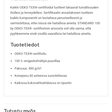
Kaikki OEKO-TEX®-sertifioidut tuotteet takaavat turvallisuuden
ihollesi ja terveydellesi. Sertifikaatin ansaitakseen tuotteen
kaikki komponentit on testattava perusteellisesti ja
varmistettava, ettei niissä ole haitallisia aineita. STANDARD 100
by OEKO-TEX® -sertifioinnin ansiosta voit olla varma, että
pyyhkeemme eivät sisällä vaarallisia tai haitallisia aineita.
Tuotetiedot
OEKO-TEX®-sertifioitu
100 % rengaskehrättyä puuvillaa
Paksuus: 450 g/m²
Konepesu 60 asteessa suositeltavaa
Kaikissa kokovaihtoehdoissa on ripustin
Tutustu myös