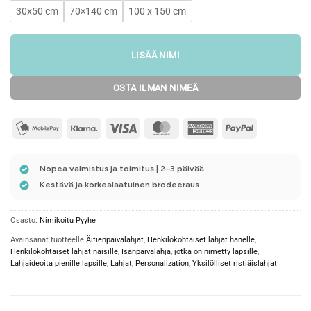
30x50 cm
70×140 cm
100 x 150 cm
LISÄÄ NIMI
OSTA ILMAN NIMEÄ
mobilepay2
Klarna
Visa
MasterCard
American
PayPal
Express
Nopea valmistus ja toimitus | 2–3 päivää
Kestävä ja korkealaatuinen brodeeraus
Osasto:
Nimikoitu Pyyhe
Avainsanat tuotteelle
Äitienpäivälahjat
,
Henkilökohtaiset lahjat hänelle
,
Henkilökohtaiset lahjat naisille
,
Isänpäivälahja
,
jotka on nimetty lapsille
,
Lahjaideoita pienille lapsille
,
Lahjat
,
Personalization
,
Yksilölliset ristiäislahjat