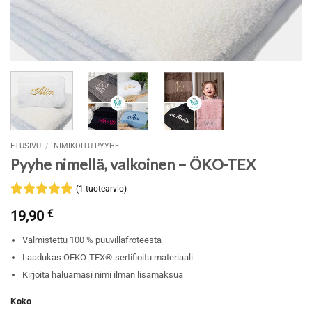
ETUSIVU
/
NIMIKOITU PYYHE
Pyyhe nimellä, valkoinen – ÖKO-TEX
(
1
tuotearvio)
Arvio
1
5
19,90
€
5:stä
perustuen
Valmistettu 100 % puuvillafroteesta
asiakkaan
arvotukseen.
Laadukas OEKO-TEX®-sertifioitu materiaali
Kirjoita haluamasi nimi ilman lisämaksua
Koko