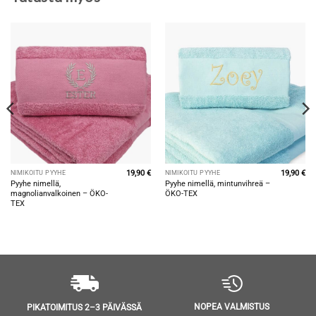
19,90
€
19,90
€
NIMIKOITU PYYHE
NIMIKOITU PYYHE
Pyyhe nimellä,
Pyyhe nimellä, mintunvihreä –
magnolianvalkoinen – ÖKO-
ÖKO-TEX
TEX
NOPEA VALMISTUS
PIKATOIMITUS 2–3 PÄIVÄSSÄ