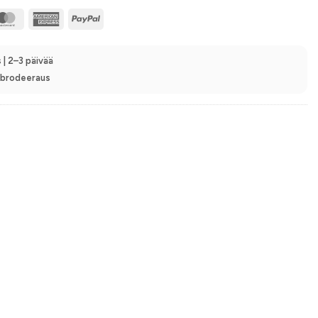
MasterCard
American
PayPal
Express
 | 2–3 päivää
n brodeeraus