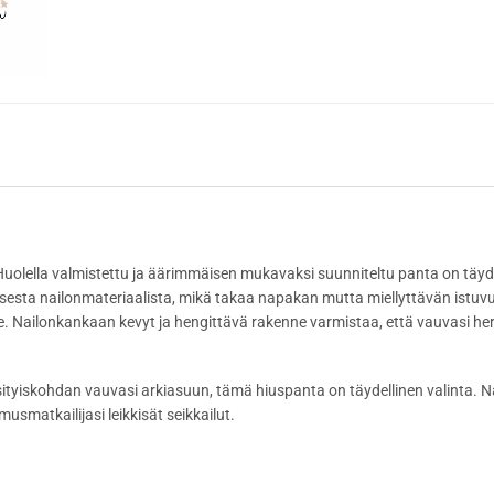
 Huolella valmistettu ja äärimmäisen mukavaksi suunniteltu panta on täyde
sesta nailonmateriaalista, mikä takaa napakan mutta miellyttävän istu
lle. Nailonkankaan kevyt ja hengittävä rakenne varmistaa, että vauvasi her
 yksityiskohdan vauvasi arkiasuun, tämä hiuspanta on täydellinen valinta.
usmatkailijasi leikkisät seikkailut.