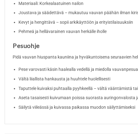
Materiaali: Korkealaatuinen nailon
Joustava ja säädettävä – mukautuu vauvan päähän ilman kiri
Kevyt ja hengittävä – sopii arkikäyttöön ja erityistilaisuuksiin
Pehmeä ja hellävarainen vauvan herkälle iholle
Pesuohje
Pidä vauvan hiuspanta kauniina ja hyväkuntoisena seuraavien hel
Pese varovasti käsin haalealla vedellä ja miedolla vauvanpesua
Vältä liiallista hankausta ja huuhtele huolellisesti
Taputtele kuivaksi puhtaalla pyyhkeellä – vältä vääntämistä tai
Aseta tasaisesti kuivumaan poissa suorasta auringonvalosta 
Säilytä viileässä ja kuivassa paikassa muodon säilyttämiseksi