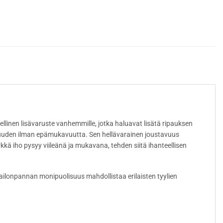
llinen lisävaruste vanhemmille, jotka haluavat lisätä ripauksen
vuuden ilman epämukavuutta. Sen hellävarainen joustavuus
kkä iho pysyy viileänä ja mukavana, tehden siitä ihanteellisen
 Nailonpannan monipuolisuus mahdollistaa erilaisten tyylien