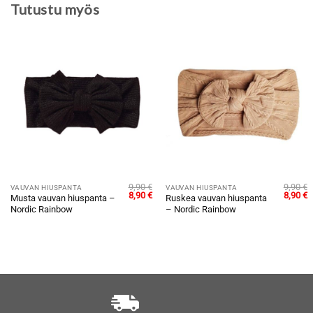
Tutustu myös
9,90
€
9,90
€
VAUVAN HIUSPANTA
VAUVAN HIUSPANTA
räinen
Nykyinen
Alkuperäinen
Nykyinen
Alkuper
N
8,90
€
8,90
€
Musta vauvan hiuspanta –
Ruskea vauvan hiuspanta
inta
hinta
hinta
hinta
h
Nordic Rainbow
– Nordic Rainbow
n:
oli:
on:
oli:
o
,90 €.
9,90 €.
8,90 €.
9,90 €.
8