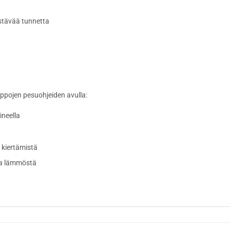
stävää tunnetta
ppojen pesuohjeiden avulla:
ineella
 kiertämistä
ja lämmöstä