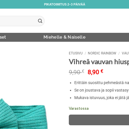
PIKATOIMITUS 2–3 PÄIVÄÄ
set
Miehelle & Naiselle
ETUSIVU
/
NORDIC RAINBOW
/
VAU
Vihreä vauvan hius
Alkuperäinen
Nykyinen
9,90
€
8,90
€
hinta
hinta
Erittäin suosittu pehmeästä na
oli:
on:
9,90 €.
8,90 €.
Se on joustava ja sopii vastasyn
Mukava istuvuus, joka ei jätä jä
Varastossa