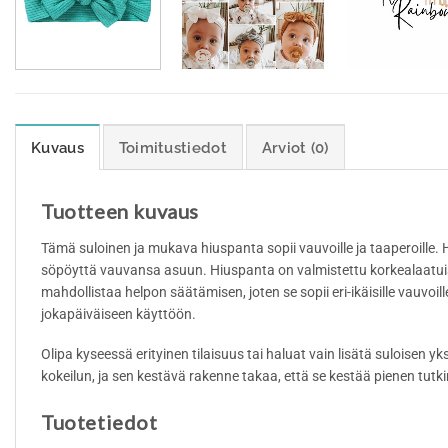
Kuvaus
Toimitustiedot
Arviot (0)
Tuotteen kuvaus
Tämä suloinen ja mukava hiuspanta sopii vauvoille ja taaperoille.
söpöyttä vauvansa asuun. Hiuspanta on valmistettu korkealaatui
mahdollistaa helpon säätämisen, joten se sopii eri-ikäisille vauvoi
jokapäiväiseen käyttöön.
Olipa kyseessä erityinen tilaisuus tai haluat vain lisätä suloisen
kokeilun, ja sen kestävä rakenne takaa, että se kestää pienen tutkim
Tuotetiedot