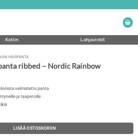
Kotiin
Lahjavinkit
VAN HIUSPANTA
panta ribbed – Nordic Rainbow
ilonista valmistettu panta
tyneille ja taaperoille
lkiä
LISÄÄ OSTOSKORIIN