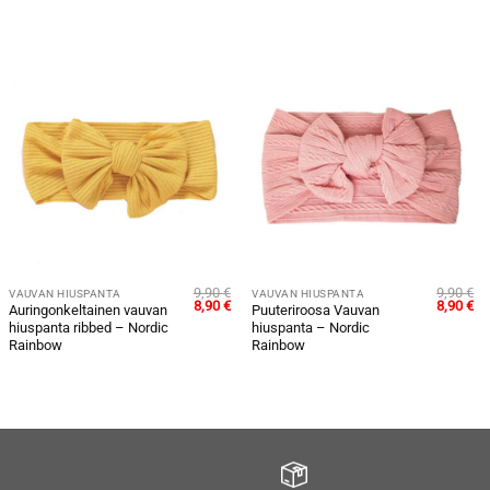
9,90
€
9,90
€
VAUVAN HIUSPANTA
VAUVAN HIUSPANTA
äinen
ykyinen
Alkuperäinen
Nykyinen
Alkuperä
Ny
8,90
€
8,90
€
Auringonkeltainen vauvan
Puuteriroosa Vauvan
nta
hinta
hinta
hinta
hi
hiuspanta ribbed – Nordic
hiuspanta – Nordic
:
oli:
on:
oli:
on
90 €.
9,90 €.
8,90 €.
9,90 €.
8,9
Rainbow
Rainbow