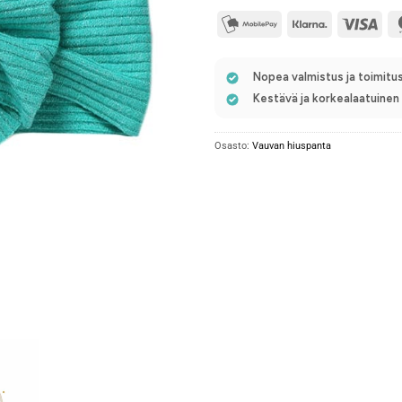
mobilepay2
Klarna
Visa
Nopea valmistus ja toimitus
Kestävä ja korkealaatuine
Osasto:
Vauvan hiuspanta