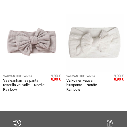
9,90
€
9,90
€
VAUVAN HIUSPANTA
VAUVAN HIUSPANTA
äinen
ykyinen
Alkuperäinen
Nykyinen
Alkuper
N
8,90
€
8,90
€
Vaaleanharmaa panta
Valkoinen vauvan
inta
hinta
hinta
hinta
hi
resorilla vauvalle – Nordic
hiuspanta – Nordic
n:
oli:
on:
oli:
on
,90 €.
9,90 €.
8,90 €.
9,90 €.
8,
Rainbow
Rainbow