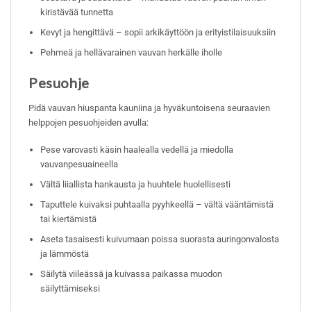
kiristävää tunnetta
Kevyt ja hengittävä – sopii arkikäyttöön ja erityistilaisuuksiin
Pehmeä ja hellävarainen vauvan herkälle iholle
Pesuohje
Pidä vauvan hiuspanta kauniina ja hyväkuntoisena seuraavien
helppojen pesuohjeiden avulla:
Pese varovasti käsin haalealla vedellä ja miedolla
vauvanpesuaineella
Vältä liiallista hankausta ja huuhtele huolellisesti
Taputtele kuivaksi puhtaalla pyyhkeellä – vältä vääntämistä
tai kiertämistä
Aseta tasaisesti kuivumaan poissa suorasta auringonvalosta
ja lämmöstä
Säilytä viileässä ja kuivassa paikassa muodon
säilyttämiseksi