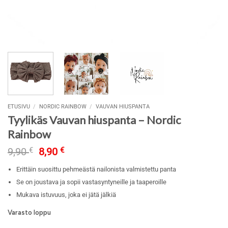
ETUSIVU
/
NORDIC RAINBOW
/
VAUVAN HIUSPANTA
Tyylikäs Vauvan hiuspanta – Nordic
Rainbow
Alkuperäinen
Nykyinen
9,90
€
8,90
€
hinta
hinta
oli:
on:
Erittäin suosittu pehmeästä nailonista valmistettu panta
9,90 €.
8,90 €.
Se on joustava ja sopii vastasyntyneille ja taaperoille
Mukava istuvuus, joka ei jätä jälkiä
Varasto loppu