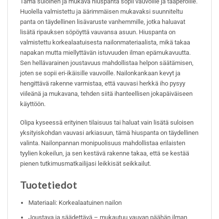
Tämä suloinen ja mukava hiuspanta sopii vauvoille ja taaperoille.
Huolella valmistettu ja äärimmäisen mukavaksi suunniteltu
panta on täydellinen lisävaruste vanhemmille, jotka haluavat
lisätä ripauksen söpöyttä vauvansa asuun. Hiuspanta on
valmistettu korkealaatuisesta nailonmateriaalista, mikä takaa
napakan mutta miellyttävän istuvuuden ilman epämukavuutta.
Sen hellävarainen joustavuus mahdollistaa helpon säätämisen,
joten se sopii eri-ikäisille vauvoille. Nailonkankaan kevyt ja
hengittävä rakenne varmistaa, että vauvasi herkkä iho pysyy
viileänä ja mukavana, tehden siitä ihanteellisen jokapäiväiseen
käyttöön.
Olipa kyseessä erityinen tilaisuus tai haluat vain lisätä suloisen
yksityiskohdan vauvasi arkiasuun, tämä hiuspanta on täydellinen
valinta. Nailonpannan monipuolisuus mahdollistaa erilaisten
tyylien kokeilun, ja sen kestävä rakenne takaa, että se kestää
pienen tutkimusmatkailijasi leikkisät seikkailut.
Tuotetiedot
Materiaali: Korkealaatuinen nailon
Joustava ja säädettävä – mukautuu vauvan päähän ilman