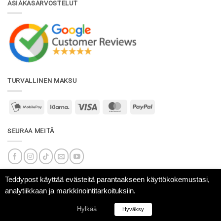
ASIAKASARVOSTELUT
TURVALLINEN MAKSU
mobilepay2
Klarna
Visa
MasterCard
PayPal
SEURAA MEITÄ
Teddypost käyttää evästeitä parantaakseen käyttökokemustasi,
analytiikkaan ja markkinointitarkoituksiin.
mobilepay
Klarna
Visa
MasterCard
American
Express
Hylkää
Hyväksy
Teddypost.fi
|
Teddypost.se
|
Teddypost.dk
|
Teddypost.com