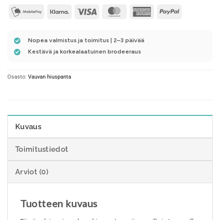
mobilepay2
Klarna
Visa
MasterCard
American
PayPal
Express
Nopea valmistus ja toimitus | 2–3 päivää
Kestävä ja korkealaatuinen brodeeraus
Osasto:
Vauvan hiuspanta
Kuvaus
Toimitustiedot
Arviot (0)
Tuotteen kuvaus